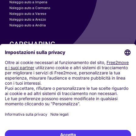
Noleggio auto a Imperia
Noleggio auto a Cormano
Noleggio auto a Varese
Noleggio auto a Arezzo
Noleggio auto a Andria
CARSHARING
LE NOSTRE CITTÀ
Paris
Madrid
Washington DC
Milano
Roma
Torino
Vienna
Berlino
Colonia
Düsseldorf
Francoforte
Amburgo
Monaco di Baviera