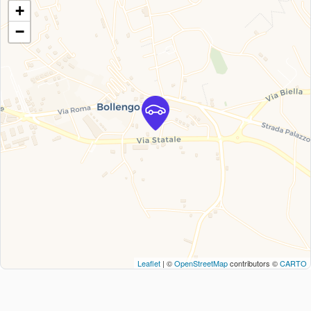
+
−
Leaflet
| ©
OpenStreetMap
contributors ©
CARTO