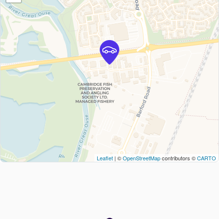
Leaflet
| ©
OpenStreetMap
contributors ©
CARTO