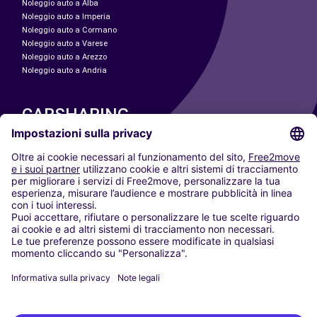
Noleggio auto a Alba
Noleggio auto a Imperia
Noleggio auto a Cormano
Noleggio auto a Varese
Noleggio auto a Arezzo
Noleggio auto a Andria
CARSHARING
LE NOSTRE CITTÀ
Paris
Madrid
Washington DC
Milano
Roma
Torino
Vienna
Berlino
Colonia
Düsseldorf
Francoforte
Amburgo