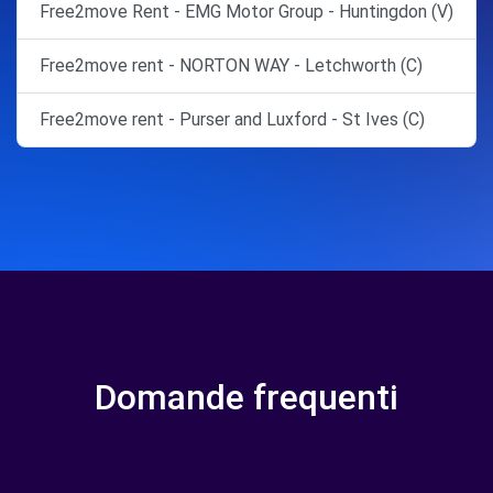
Free2move Rent - EMG Motor Group - Huntingdon (V)
Free2move rent - NORTON WAY - Letchworth (C)
Free2move rent - Purser and Luxford - St Ives (C)
Domande frequenti