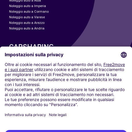
Noleggio auto a Alba
Noleggio auto a Imperia
Noleggio auto a Cormano
Noleggio auto a Varese
Noleggio auto a Arezzo
Noleggio auto a Andria
CARSHARING
LE NOSTRE CITTÀ
Paris
Madrid
Washington DC
Milano
Roma
Torino
Vienna
Berlino
Colonia
Düsseldorf
Francoforte
Amburgo
Monaco di Baviera