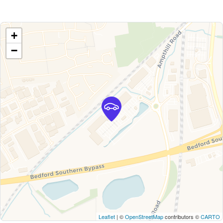
+
−
Leaflet
| ©
OpenStreetMap
contributors ©
CARTO