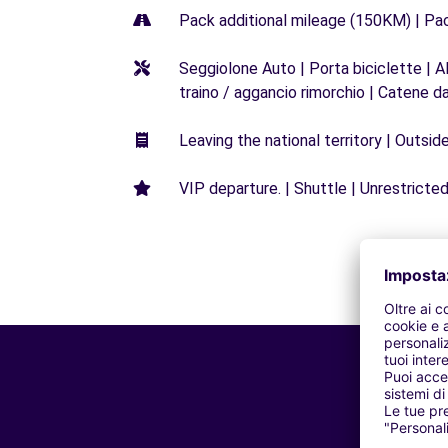
Pack additional mileage (150KM) | Pa
Seggiolone Auto | Porta biciclette | A
traino / aggancio rimorchio | Catene d
Leaving the national territory | Outsid
VIP departure. | Shuttle | Unrestricted