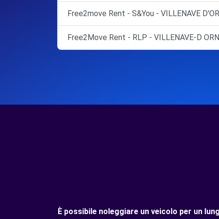
Free2move Rent - S&You - VILLENAVE D'O
Free2Move Rent - RLP - VILLENAVE-D ORN
È possibile noleggiare un veicolo per un lu