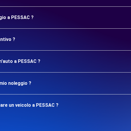
ggio a PESSAC ?
ntivo ?
 un'auto a PESSAC ?
mio noleggio ?
iare un veicolo a PESSAC ?