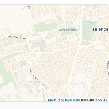
Leaflet
| ©
OpenStreetMap
contributors ©
CARTO