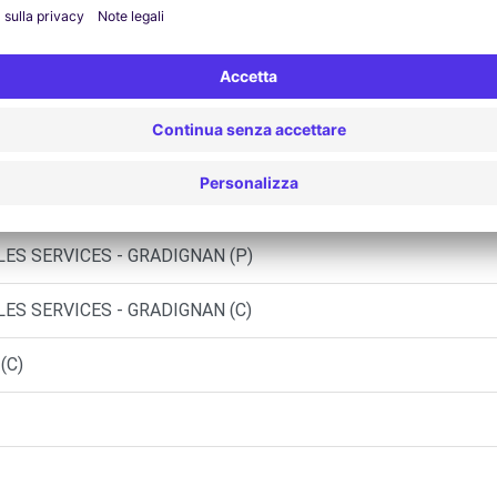
aint Jean
ENAVE D'ORNON (O)
 - PESSAC (O)
ES SERVICES - GRADIGNAN (P)
ES SERVICES - GRADIGNAN (C)
(C)