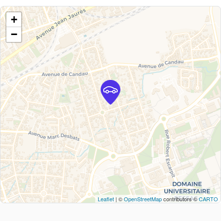
+
−
Leaflet
| ©
OpenStreetMap
contributors ©
CARTO