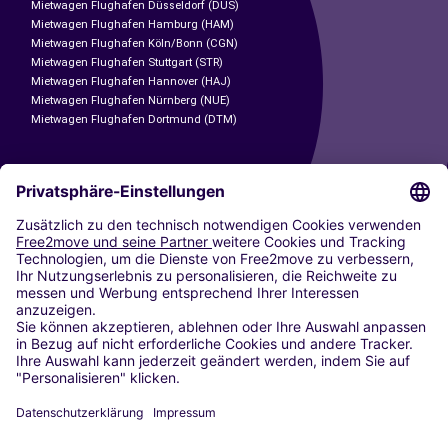
Mietwagen Flughafen Düsseldorf (DUS)
Mietwagen Flughafen Hamburg (HAM)
Mietwagen Flughafen Köln/Bonn (CGN)
Mietwagen Flughafen Stuttgart (STR)
Mietwagen Flughafen Hannover (HAJ)
Mietwagen Flughafen Nürnberg (NUE)
Mietwagen Flughafen Dortmund (DTM)
CARSHARING
UNSERE STÄDTE
Paris
Madrid
Washington DC
Mailand
Rom
Turin
Wien
Berlin
Köln
Düsseldorf
Frankfurt