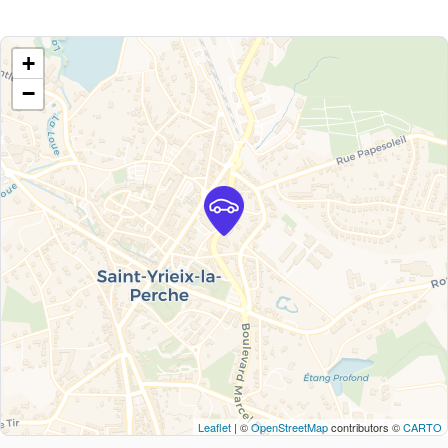
+
−
Leaflet
| ©
OpenStreetMap
contributors ©
CARTO