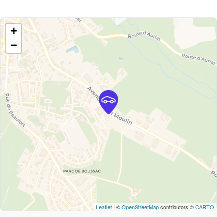
+
−
Leaflet
| ©
OpenStreetMap
contributors ©
CARTO