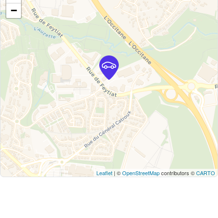
−
Leaflet
| ©
OpenStreetMap
contributors ©
CARTO