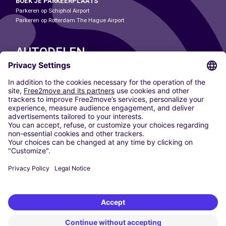
BOEK JE PARKEERPLAATS
Parkeren op Schiphol Airport
Parkeren op Rotterdam The Hague Airport
AUTODELEN
ONZE STEDEN
Paris
Madrid
Washington DC
Milaan
Rome
Turijn
Wenen
Berlijn
Keulen
Düsseldorf
Frankfurt
Hamburg
München
Stuttgart
Amsterdam