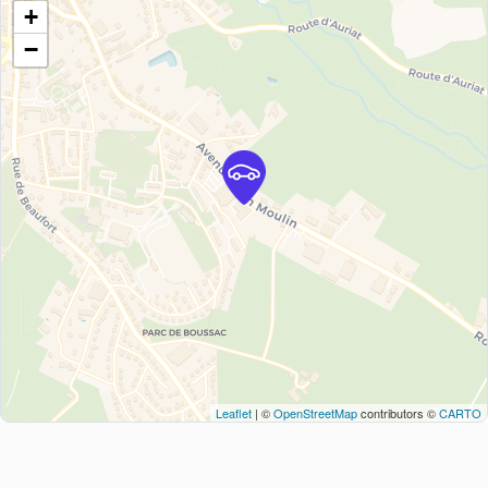
+
−
Leaflet
| ©
OpenStreetMap
contributors ©
CARTO