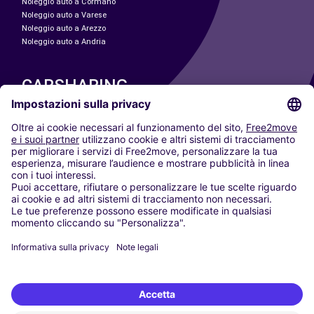
Noleggio auto a Cormano
Noleggio auto a Varese
Noleggio auto a Arezzo
Noleggio auto a Andria
CARSHARING
LE NOSTRE CITTÀ
Paris
Madrid
Washington DC
Milano
Roma
Torino
Vienna
Berlino
Colonia
Düsseldorf
Francoforte
Amburgo
Monaco di Baviera
Stoccarda
Amsterdam