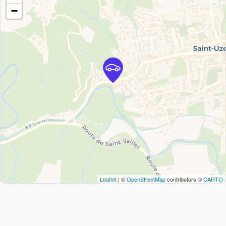
−
Leaflet
| ©
OpenStreetMap
contributors ©
CARTO