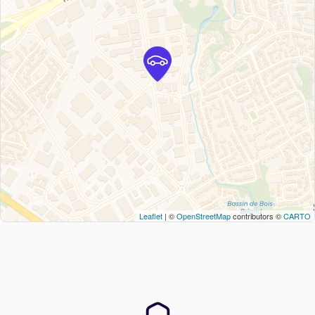
Leaflet
| ©
OpenStreetMap
contributors ©
CARTO