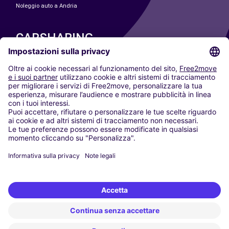
Noleggio auto a Andria
CARSHARING
LE NOSTRE CITTÀ
Paris
Madrid
Washington DC
Milano
Roma
Torino
Vienna
Berlino
Colonia
Düsseldorf
Francoforte
Amburgo
Monaco di Baviera
Stoccarda
Amsterdam