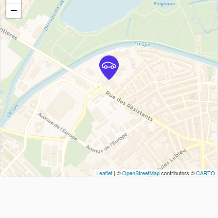
−
Leaflet
| ©
OpenStreetMap
contributors ©
CARTO