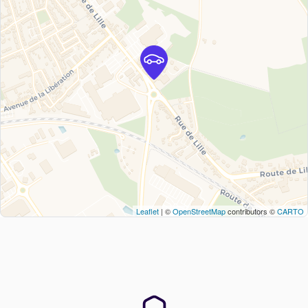
Leaflet
| ©
OpenStreetMap
contributors ©
CARTO