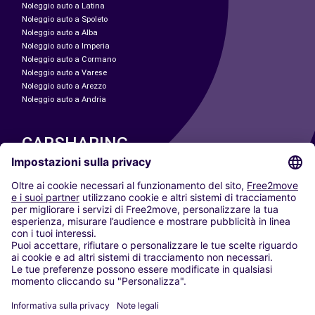
Noleggio auto a Latina
Noleggio auto a Spoleto
Noleggio auto a Alba
Noleggio auto a Imperia
Noleggio auto a Cormano
Noleggio auto a Varese
Noleggio auto a Arezzo
Noleggio auto a Andria
CARSHARING
LE NOSTRE CITTÀ
Paris
Madrid
Washington DC
Milano
Roma
Torino
Vienna
Berlino
Colonia
Düsseldorf