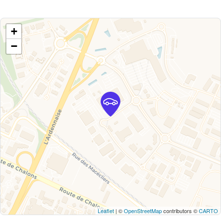
+
−
Leaflet
| ©
OpenStreetMap
contributors ©
CARTO