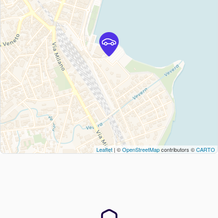
Leaflet
| ©
OpenStreetMap
contributors ©
CARTO