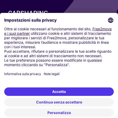
CARSHARING
LE NOSTRE CITTÀ
Paris
Madrid
Washington DC
Milano
Roma
Torino
Vienna
Berlino
Colonia
Düsseldorf
Francoforte
Amburgo
Monaco di Baviera
Stoccarda
Amsterdam