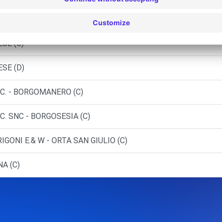
ESE (P)
ESE (C)
ESE (D)
 C. - BORGOMANERO (C)
C. SNC - BORGOSESIA (C)
GONI E.& W - ORTA SAN GIULIO (C)
A (C)