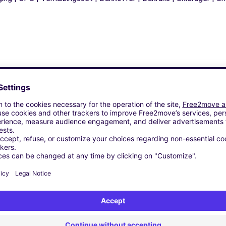
Vergelijkbare Agentschappen
ORIA SNC - GALLARATE (C)
 SRL - ALBIZZATE (C)
BANIA INTRA (C)