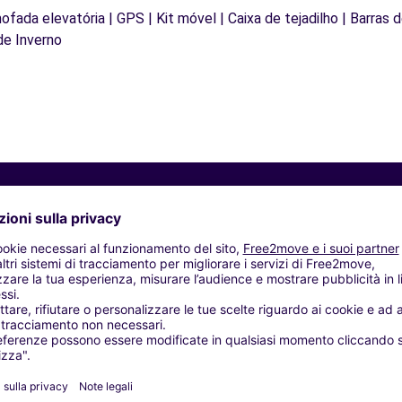
mofada elevatória | GPS | Kit móvel | Caixa de tejadilho | Barras 
de Inverno
Agenzie simili
- TRADATE (C)
ORIA SNC - GALLARATE (C)