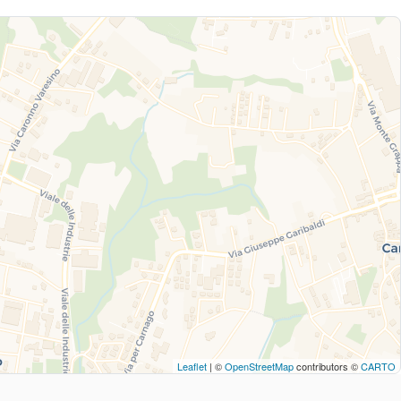
Leaflet
| ©
OpenStreetMap
contributors ©
CARTO