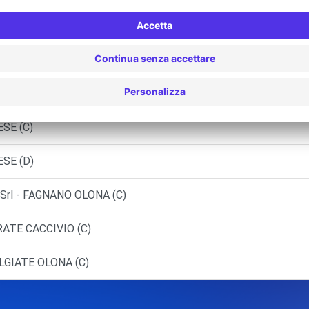
ESE (P)
ESE (C)
ESE (C)
ESE (D)
Srl - FAGNANO OLONA (C)
RATE CACCIVIO (C)
LGIATE OLONA (C)