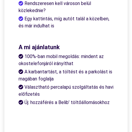
Rendszeresen kell városon belül
közlekednie?
Egy kattintás, míg autót talál a közelben,
és már indulhat is
A mi ajánlatunk
100%-ban mobil megoldás: mindent az
okostelefonjáról irányíthat
A karbantartást, a töltést és a parkolást is
magában foglalja
Választható percalapú szolgáltatás és havi
előfizetés
Új: hozzáférés a Belib’ töltőállomásokhoz