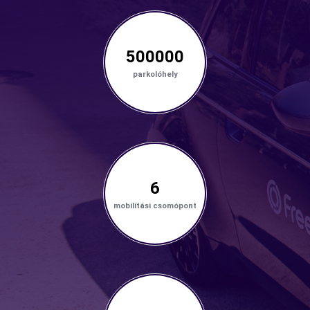
500000
parkolóhely
6
mobilitási csomópont