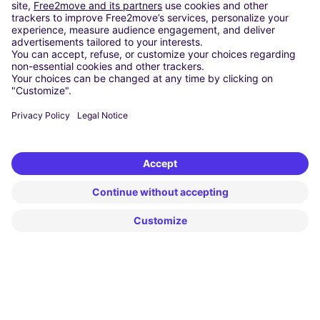
Milan
Rome
Turin
Vienna
Berlin
Cologne
Dusseldorf
Frankfurt
Hamburg
Munich
Stuttgart
Amsterdam