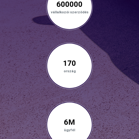
600000
vállalkozói szerződés
170
ország
6M
ügyfél