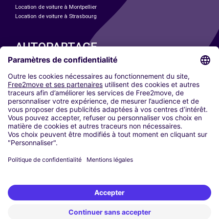
Location de voiture à Montpellier
Location de voiture à Strasbourg
AUTOPARTAGE
NOS VILLES
Paris
Madrid
Washington DC
Milan
Rome
Turin
Vienne
Berlin
Cologne
Düsseldorf
Francfort
Hambourg
Munich
Stuttgart
Amsterdam