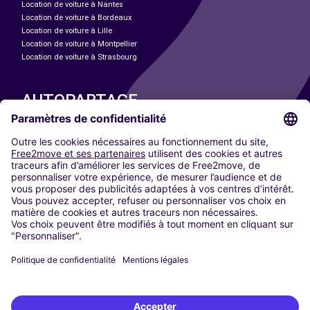
Location de voiture à Nantes
Location de voiture à Bordeaux
Location de voiture à Lille
Location de voiture à Montpellier
Location de voiture à Strasbourg
AUTOPARTAGE
NOS VILLES
Paris
Madrid
Washington DC
Milan
Rome
Turin
Vienne
Berlin
Cologne
Düsseldorf
Francfort
Hambourg
Munich