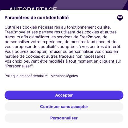
AUTOPARTAGE
NOS VILLES
Paris
Madrid
Washington DC
Milan
Rome
Turin
Vienne
Berlin
Cologne
Düsseldorf
Francfort
Hambourg
Munich
Stuttgart
Amsterdam