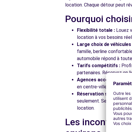
location. Chaque détour peut rév
Pourquoi choisi
Free2Move Rent - SE GARAGE RELLE PIERRE SARL - 
22 BOULEVARD DES NATIONS
Flexibilité totale :
Louez vo
MULHOUSE, 68200
location à vos besoins rée
Large choix de véhicules 
Voir l'agence
famille, berline confortab
automobile répond à toutes
Tarifs compétitifs :
Profi
Free2Move Rent - GARAGE GEITNER - BRUNSTATT (C)
partenaires. Réservez en li
10 RUE ARTHUR ASHE
Agences accessibles :
Ré
BRUNSTATT, 68350
en centre-ville, en gare ou
Réservation simplifiée :
N
Voir l'agence
seulement. Service client
location.
Free2Move Rent - GARAGE DES PINS - CERNAY (C)
Les incontourna
4 RUE DE LA SAUGE
CERNAY, 68700