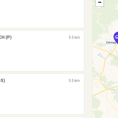
−
CH (P)
5.5 km
DS)
5.5 km