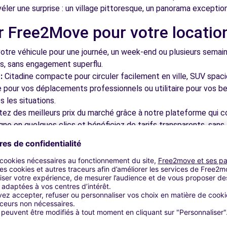
éler une surprise : un village pittoresque, un panorama excepti
r Free2Move pour votre locatio
MULHOUSE (C)
8.6 km
tre véhicule pour une journée, un week-end ou plusieurs semai
ls, sans engagement superflu.
:
Citadine compacte pour circuler facilement en ville, SUV spac
le pour vos déplacements professionnels ou utilitaire pour vos be
 les situations.
tez des meilleurs prix du marché grâce à notre plateforme qui c
9.5 km
gne en quelques clics et bénéficiez de tarifs transparents, sans 
cupérez votre véhicule dans l'une de nos nombreuses agences p
 près des aéroports pour faciliter le démarrage de votre séjour.
otre plateforme intuitive vous permet de réserver votre véhicu
 disponible pour répondre à toutes vos questions et vous accom
10.6 km
bles à découvrir à Wittenheim 