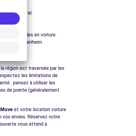
e architectural.
.
ure.
ment accessibles en voiture.
rchés de Wittenheim.
a région est traversée par les
respectez les limitations de
nté : pensez à utiliser les
ures de pointe (généralement
2Move
et votre location voiture
on vos envies. Réservez votre
écouverte vous attend à