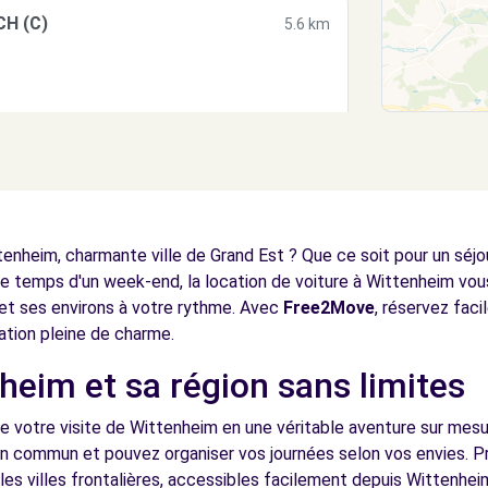
CH (C)
5.6 km
M (C)
7.1 km
enheim, charmante ville de Grand Est ? Que ce soit pour un séjo
e temps d'un week-end, la location de voiture à Wittenheim vous
e et ses environs à votre rythme. Avec
Free2Move
, réservez fac
ation pleine de charme.
heim et sa région sans limites
CH (O)
7.2 km
e votre visite de Wittenheim en une véritable aventure sur mesu
en commun et pouvez organiser vos journées selon vos envies. Pr
 les villes frontalières, accessibles facilement depuis Wittenhe