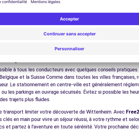
nez dans les ruelles du cœur de ville et découvrez son patrimoin
ez les musées et monuments qui font la richesse de Wittenheim
ofitez des parcs et jardins pour une pause détente en pleine nat
M (C)
12.2 km
 vignobles, les massifs vosgiens, les villes frontalières, facile
écouvrez la gastronomie régionale dans les restaurants et ma
ues pour conduire à Wittenheim
sible à tous les conducteurs avec quelques conseils pratiques. l
 Belgique et la Suisse Comme dans toutes les villes françaises, 
igueur. Le stationnement en centre-ville est généralement régleme
ou les parkings en ouvrage sécurisés. Évitez si possible les he
es trajets plus fluides.
de transport limiter votre découverte de Wittenheim. Avec
Free
 clés en main pour vivre un séjour réussi, à votre rythme et sel
ics et partez à l'aventure en toute sérénité. Votre prochaine d