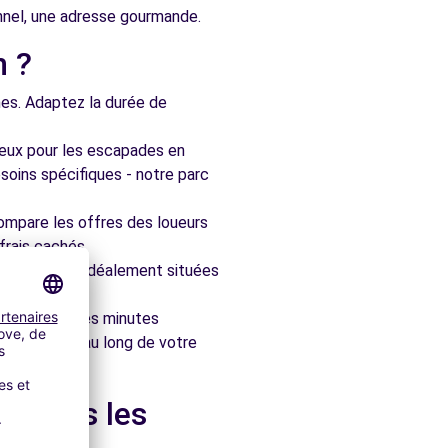
onnel, une adresse gourmande.
n ?
nes. Adaptez la durée de
ieux pour les escapades en
soins spécifiques - notre parc
ompare les offres des loueurs
frais cachés.
artenaires, idéalement situées
le en quelques minutes
pagner tout au long de votre
et dans les