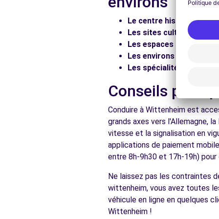
environs
Voir l'agence
Le centre historique :
Flâ
Les sites culturels :
Visit
Les espaces naturels :
Pr
Free2Move Rent - SARL GARAGE SEEMANN - HABSHEI
Les environs :
Explorez les
Les spécialités locales :
D
224 RUE DU GENERAL DE GAULLE
HABSHEIM, 68440
Conseils pratiq
Voir l'agence
Conduire à Wittenheim est acces
grands axes vers l'Allemagne, la
vitesse et la signalisation en v
applications de paiement mobile 
entre 8h-9h30 et 17h-19h) pour d
Ne laissez pas les contraintes 
wittenheim, vous avez toutes les
véhicule en ligne en quelques cl
Wittenheim !