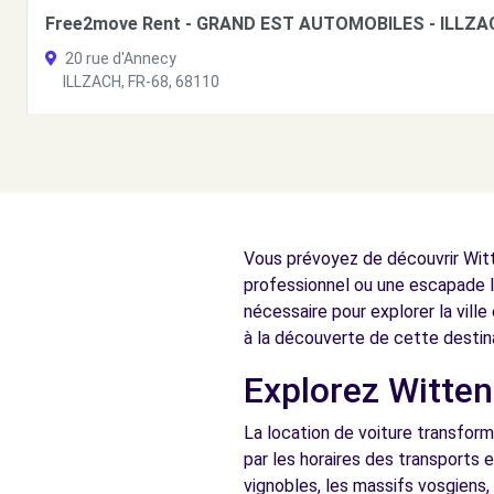
Free2move Rent - GRAND EST AUTOMOBILES - ILLZA
20 rue d'Annecy
ILLZACH, FR-68, 68110
Voir l'agence
Free2Move Rent - GARAGE ROLAND SARL - RIEDISHEI
1A RUE DE L'INDUSTRIE
Vous prévoyez de découvrir Witt
RIEDISHEIM, 68400
professionnel ou une escapade l
Voir l'agence
nécessaire pour explorer la vill
à la découverte de cette destin
Explorez Witten
Free2move Rent - GRAND EST AUTOMOBILES - ILLZA
20 rue d'Annecy
La location de voiture transform
ILLZACH, FR-68, 68110
par les horaires des transports 
vignobles, les massifs vosgiens,
Voir l'agence