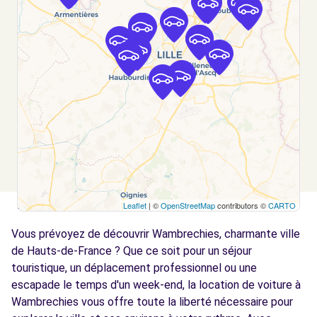
Voir l'agence
Free2Move Rent - AUTOBOLVIN CROIX -
6.1
CROIX (C)
km
117 AVENUE DE L EUROPE
CROIX, 59170
Voir l'agence
Free2move Rent - S&You - VILLENEUVE
8.0
Leaflet
| ©
OpenStreetMap
contributors ©
CARTO
D'ASCQ CEDEX (P)
km
Vous prévoyez de découvrir Wambrechies, charmante ville
boulevard de l'Ouest
VILLENEUVE D'ASCQ, FR-59, 59491
de Hauts-de-France ? Que ce soit pour un séjour
touristique, un déplacement professionnel ou une
Voir l'agence
escapade le temps d'un week-end, la location de voiture à
Wambrechies vous offre toute la liberté nécessaire pour