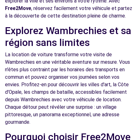
explorer la ville et ses environs à votre rythme. Avec
Free2move Rent - S&You - VILLENEUVE
8.0
Free2Move
, réservez facilement votre véhicule et partez
D'ASCQ CEDEX (C)
km
à la découverte de cette destination pleine de charme.
120 BOULEVARD DE L'OUEST
Explorez Wambrechies et sa
VILLENEUVE D'ASCQ CEDEX, FR-59, 59650
région sans limites
Voir l'agence
La location de voiture transforme votre visite de
Wambrechies en une véritable aventure sur mesure. Vous
Free2move Rent - S&You - RONCQ (P)
8.4 km
n'êtes plus contraint par les horaires des transports en
13 RUE DE DRONCKAERT
commun et pouvez organiser vos journées selon vos
RONCQ, FR-59, 59223
envies. Profitez-en pour découvrir les villes d'art, la Côte
d'Opale, les champs de bataille, accessibles facilement
Voir l'agence
depuis Wambrechies avec votre véhicule de location.
Chaque détour peut révéler une surprise : un village
Free2move Rent - EURAUTO - LILLE
8.6
pittoresque, un panorama exceptionnel, une adresse
ENGLOS (J)
km
gourmande.
CENTRE COMMERCIAL ROUTE DE SEQUEDIN
Pourquoi choisir Free2Move
ENGLOS, 59320