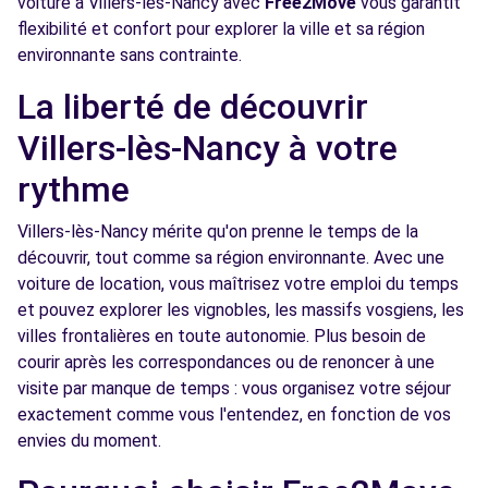
voiture à Villers-lès-Nancy avec
Free2Move
vous garantit
flexibilité et confort pour explorer la ville et sa région
environnante sans contrainte.
Free2Move Rent - GARAGE BELLEVUE -
6.8
NEUVES-MAISONS (C)
km
La liberté de découvrir
89 RUE JEAN JAURES
Villers-lès-Nancy à votre
NEUVES-MAISONS, 54230
rythme
Voir l'agence
Villers-lès-Nancy mérite qu'on prenne le temps de la
découvrir, tout comme sa région environnante. Avec une
Opel Rent - Meny Nancy 24/7
8.1 km
voiture de location, vous maîtrisez votre emploi du temps
Avenue Charles de Gaulle
et pouvez explorer les vignobles, les massifs vosgiens, les
PULNOY, FR-54, 54425
villes frontalières en toute autonomie. Plus besoin de
courir après les correspondances ou de renoncer à une
Voir l'agence
visite par manque de temps : vous organisez votre séjour
exactement comme vous l'entendez, en fonction de vos
envies du moment.
Free2Move Rent - GARAGE BRUNO MATHIEU
8.7
SARL - PULNOY (C)
km