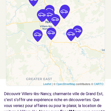
18 RUE DE BONSECOURS
NANCY, 54000
Voir l'agence
Free2Move Rent - PEZZOTTI - GARAGE DE
4.3
LAFAYETTE - MAXEVILLE (C)
km
47 RUE LAFAYETTE
MAXEVILLE, 54320
Voir l'agence
Free2move Rent - CAR AVENUE NANCY -
5.5
Leaflet
| ©
OpenStreetMap
contributors ©
CARTO
LUDRES (C)
km
Découvrir Villers-lès-Nancy, charmante ville de Grand Est,
ZI DU FRANCLOS
LUDRES, 54710
c'est s'offrir une expérience riche en découvertes. Que
vous veniez pour affaires ou pour le plaisir, la location de
Voir l'agence