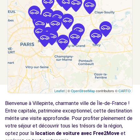
Voir l'agence
Free2move Rent - GARAGE DE TREMBLAY -
3.2
TREMBLAY (C)
km
Rue de Roissy
Tremblay, 93290
Voir l'agence
Free2move Rent - GARAGE DE TREMBLAY -
3.2
Leaflet
| ©
OpenStreetMap
contributors ©
CARTO
TREMBLAY (P)
km
Bienvenue à Villepinte, charmante ville de Île-de-France !
73 Rue de Roissy
TREMBLAY, 93290
Entre capitale, patrimoine exceptionnel, cette destination
mérite une visite approfondie. Pour profiter pleinement de
Voir l'agence
votre séjour et découvrir tous les trésors de la région,
optez pour la
location de voiture avec Free2Move
et