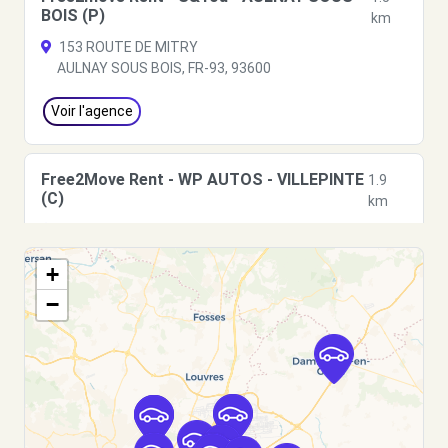
BOIS (P)
km
153 ROUTE DE MITRY
AULNAY SOUS BOIS, FR-93, 93600
Voir l'agence
Free2Move Rent - WP AUTOS - VILLEPINTE
1.9
(C)
km
1 AVENUE DU GENERAL DE LECLERC
VILLEPINTE, 93420
+
Voir l'agence
−
Free2Move Rent - AULNAY AUTOMOBILES -
3.0
AULNAY-SOUS-BOIS (C)
km
111 RUE AUGUSTE RENOIR
AULNAY-SOUS-BOIS, 93600