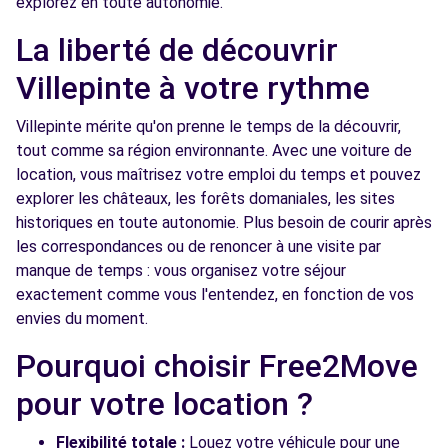
explorez en toute autonomie.
Free2Move Rent - SARL GARAGE PRO
6.2
AUTOMOBILE - VILLEPARISIS (C)
km
La liberté de découvrir
91-95 RUE DE RUZE
Villepinte à votre rythme
VILLEPARISIS, 77270
Villepinte mérite qu'on prenne le temps de la découvrir,
Voir l'agence
tout comme sa région environnante. Avec une voiture de
location, vous maîtrisez votre emploi du temps et pouvez
explorer les châteaux, les forêts domaniales, les sites
Free2Move Rent - GARAGE DE L'EUROPE -
6.7
LE RAINCY (C)
km
historiques en toute autonomie. Plus besoin de courir après
les correspondances ou de renoncer à une visite par
144 AVENUE THIERS
manque de temps : vous organisez votre séjour
LE RAINCY, 93340
exactement comme vous l'entendez, en fonction de vos
Voir l'agence
envies du moment.
Pourquoi choisir Free2Move
Free2move Rent - S&You - BONDY (P)
7.0 km
pour votre location ?
97 AVENUE GALLIENI
BONDY, FR-93, 93140
Flexibilité totale :
Louez votre véhicule pour une