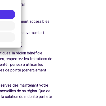
e architectural.
sur-Lot.
ure.
évales, facilement accessibles
chés de Villeneuve-sur-Lot.
sur-Lot
iques. la région bénéficie
es, respectez les limitations de
nté : pensez à utiliser les
ures de pointe (généralement
 Réservez dès maintenant votre
merveilles de sa région. Que ce
la solution de mobilité parfaite