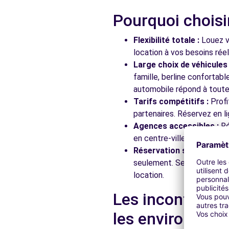
Pourquoi choisi
Flexibilité totale :
Louez vo
location à vos besoins rée
Large choix de véhicules 
famille, berline confortab
automobile répond à toutes
Tarifs compétitifs :
Profi
partenaires. Réservez en li
Agences accessibles :
Ré
en centre-ville, en gare ou
Réservation simplifiée :
N
seulement. Service client
location.
Les incontourna
les environs