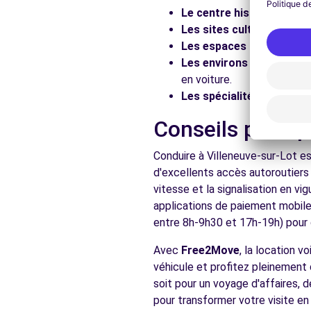
Le centre historique :
Flâ
Les sites culturels :
Visit
Les espaces naturels :
Pr
Les environs :
Explorez le
en voiture.
Les spécialités locales :
D
Conseils pratiq
Conduire à Villeneuve-sur-Lot es
d'excellents accès autoroutiers 
vitesse et la signalisation en v
applications de paiement mobile 
entre 8h-9h30 et 17h-19h) pour d
Avec
Free2Move
, la location 
véhicule et profitez pleinement 
soit pour un voyage d'affaires, 
pour transformer votre visite en