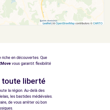
Leaflet
| ©
OpenStreetMap
contributors ©
CARTO
ce riche en découvertes. Que
2Move
vous garantit flexibilité
 toute liberté
oute la région. Au-delà des
delais, les bastides médiévales.
ire, de vous arrêter où bon
ssiques.