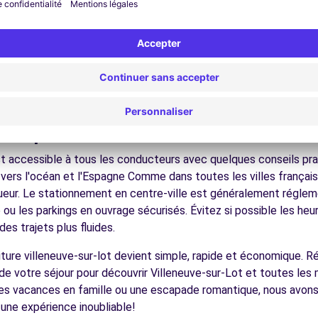
nez dans les ruelles du cœur de ville et découvrez son patrimoin
ez les musées et monuments qui font la richesse de Villeneuve-
ofitez des parcs et jardins pour une pause détente en pleine nat
s plages atlantiques, les vignobles bordelais, les bastides médi
écouvrez la gastronomie régionale dans les restaurants et mar
ues pour conduire à Villeneuve-
t accessible à tous les conducteurs avec quelques conseils prat
vers l'océan et l'Espagne Comme dans toutes les villes français
igueur. Le stationnement en centre-ville est généralement régleme
ou les parkings en ouvrage sécurisés. Évitez si possible les he
es trajets plus fluides.
voiture villeneuve-sur-lot devient simple, rapide et économique.
de votre séjour pour découvrir Villeneuve-sur-Lot et toutes les 
des vacances en famille ou une escapade romantique, nous avons 
 une expérience inoubliable!