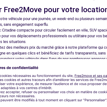
r Free2Move pour votre locatio
tre véhicule pour une journée, un week-end ou plusieurs semai
ls, sans engagement superflu.
:
Citadine compacte pour circuler facilement en ville, SUV spac
le pour vos déplacements professionnels ou utilitaire pour vos be
 les situations.
tez des meilleurs prix du marché grâce à notre plateforme qui c
gne en quelques clics et bénéficiez de tarifs transparents, sans 
cupérez votre véhicule dans l'une de nos nombreuses agences p
 près des aéroports pour faciliter le démarrage de votre séjour.
otre plateforme intuitive vous permet de réserver votre véhicu
 disponible pour répondre à toutes vos questions et vous accom
bles à découvrir à Villeneuve-s