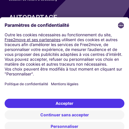
AUTOPARTAGE
NOS VILLES
Paris
Madrid
Washington DC
Milan
Rome
Turin
Vienne
Berlin
Cologne
Düsseldorf
Francfort
Hambourg
Munich
Stuttgart
Amsterdam