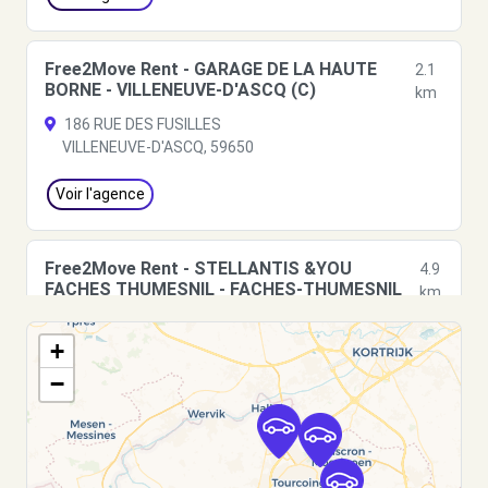
Free2Move Rent - GARAGE DE LA HAUTE
2.1
BORNE - VILLENEUVE-D'ASCQ (C)
km
186 RUE DES FUSILLES
VILLENEUVE-D'ASCQ, 59650
Voir l'agence
Free2Move Rent - STELLANTIS &YOU
4.9
FACHES THUMESNIL - FACHES-THUMESNIL
km
(C)
2 RUE DE L EGALITE
+
FACHES-THUMESNIL, 59155
−
Voir l'agence