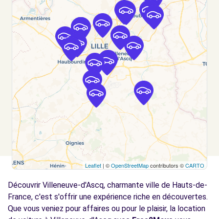
Free2move Rent - S&You - FACHES
5.1
THUMESNIL (P) 24/7
km
2 RUE DE L'EGALITE
FACHES THUMESNIL, FR-59, 59155
Voir l'agence
Free2Move Rent - GARAGE DUBOIS - LA
5.7
MADELEINE (C)
km
20 RUE DU PRESIDENT POMPIDOU
LA MADELEINE, 59110
Voir l'agence
Leaflet
| ©
OpenStreetMap
contributors ©
CARTO
Free2Move Rent - AUTOBOLVIN CROIX -
6.2
Découvrir Villeneuve-d'Ascq, charmante ville de Hauts-de-
CROIX (C)
km
France, c'est s'offrir une expérience riche en découvertes.
117 AVENUE DE L EUROPE
Que vous veniez pour affaires ou pour le plaisir, la location
CROIX, 59170