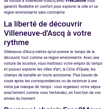
de voiture à Villeneuve-d'Ascq avec
Free2Move
vous
garantit flexibilité et confort pour explorer la ville et sa
Voir l'agence
région environnante sans contrainte.
La liberté de découvrir
Free2Move Rent - GARAGE B.PACQUET -
6.3
WASQUEHAL (C)
km
Villeneuve-d'Ascq à votre
RUE EMILE DELLETTE
rythme
WASQUEHAL, 59290
Villeneuve-d'Ascq mérite qu'on prenne le temps de la
Voir l'agence
découvrir, tout comme sa région environnante. Avec une
voiture de location, vous maîtrisez votre emploi du temps
et pouvez explorer les villes d'art, la Côte d'Opale, les
Free2Move Rent - GARAGE PLANQUE SARL -
7.2
WATTIGNIES (C)
km
champs de bataille en toute autonomie. Plus besoin de
courir après les correspondances ou de renoncer à une
136 RUE DU GENERAL DE GAULLE
visite par manque de temps : vous organisez votre séjour
WATTIGNIES, 59139
exactement comme vous l'entendez, en fonction de vos
Voir l'agence
envies du moment.