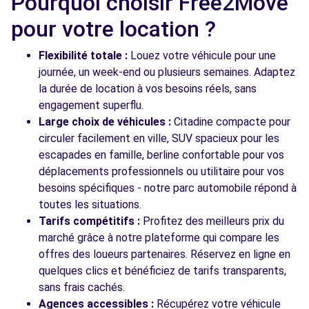
Pourquoi choisir Free2Move
Free2move Rent - DARBO RENT - LYS LEZ
7.9
pour votre location ?
LANNOY
km
49 RUE DE TOUFFLERS
Flexibilité totale :
Louez votre véhicule pour une
LYS LEZ LANNOY, 59390
journée, un week-end ou plusieurs semaines. Adaptez
la durée de location à vos besoins réels, sans
Voir l'agence
engagement superflu.
Large choix de véhicules :
Citadine compacte pour
circuler facilement en ville, SUV spacieux pour les
Voir toutes les agences
escapades en famille, berline confortable pour vos
déplacements professionnels ou utilitaire pour vos
besoins spécifiques - notre parc automobile répond à
toutes les situations.
Tarifs compétitifs :
Profitez des meilleurs prix du
marché grâce à notre plateforme qui compare les
offres des loueurs partenaires. Réservez en ligne en
quelques clics et bénéficiez de tarifs transparents,
sans frais cachés.
Agences accessibles :
Récupérez votre véhicule