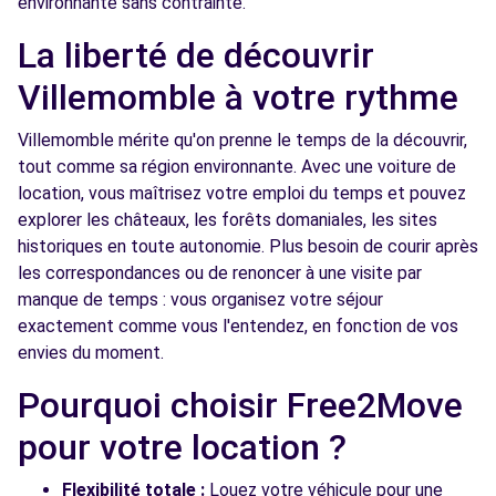
environnante sans contrainte.
MARNE (C)
km
La liberté de découvrir
127-129 AVENUE PIERRE BROSSOLETTE
LE PERREUX-SUR-MARNE, 94170
Villemomble à votre rythme
Voir l'agence
Villemomble mérite qu'on prenne le temps de la découvrir,
tout comme sa région environnante. Avec une voiture de
location, vous maîtrisez votre emploi du temps et pouvez
Free2move Rent - S&You - FONTENAY
5.5
explorer les châteaux, les forêts domaniales, les sites
SOUS BOIS (P)
km
historiques en toute autonomie. Plus besoin de courir après
9-15 AV DE LA REPUBLIQUE
les correspondances ou de renoncer à une visite par
FONTENAY SOUS BOIS, FR-94, 94120
manque de temps : vous organisez votre séjour
exactement comme vous l'entendez, en fonction de vos
Voir l'agence
envies du moment.
Pourquoi choisir Free2Move
Free2Move Rent - GARAGE MOLIERE
5.9
WILSON - MONTREUIL (C)
km
pour votre location ?
16 RUE MOLIERE
MONTREUIL, 93100
Flexibilité totale :
Louez votre véhicule pour une