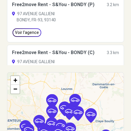
Free2move Rent - S&You - BONDY (P)
3.2 km
97 AVENUE GALLIENI
BONDY, FR-93, 93140
Voir l'agence
Free2move Rent - S&You - BONDY (C)
3.3 km
97 AVENUE GALLIENI
BONDY, 93140
+
Voir l'agence
−
Free2move Rent - PARIS CHELLES
4.9
AUTOMOBILES - CHELLES (DS)
km
59/61 AVENUE DU MARECHAL FOCH
CHELLES, FR-77, 77500