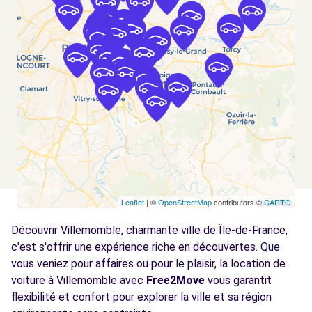
Voir l'agence
Free2move Rent - PARIS CHELLES
4.9
AUTOMOBILES - CHELLES (C)
km
AVENUE DU MARECHAL FOCH
CHELLES, FR-77, 77500
Voir l'agence
Free2Move Rent - NOISY AUTO CONCEPT -
5.3
NOISY-LE-GRAND (C)
km
Leaflet
| ©
OpenStreetMap
contributors ©
CARTO
46 AVENUE EMILE COSSONNEAU
Découvrir Villemomble, charmante ville de Île-de-France,
NOISY-LE-GRAND, 93160
c'est s'offrir une expérience riche en découvertes. Que
Voir l'agence
vous veniez pour affaires ou pour le plaisir, la location de
voiture à Villemomble avec
Free2Move
vous garantit
flexibilité et confort pour explorer la ville et sa région
Free2Move Rent - SAGA - LE PERREUX-SUR-
5.5