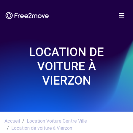
LOCATION DE
VOITURE À
VIERZON
Accueil
Location Voiture Centre Ville
Location de voiture à Vierzon