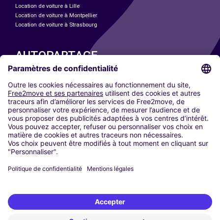
Location de voiture à Lille
Location de voiture à Montpellier
Location de voiture à Strasbourg
AUTOPARTAGE
NOS VILLES
Paris
Madrid
Washington DC
Milan
Rome
Turin
Vienne
Berlin
Cologne
Düsseldorf
Francfort
Hambourg
Munich
Stuttgart
Amsterdam