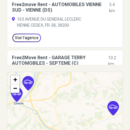
Free2move Rent - AUTOMOBILES VIENNE
3.4
SUD - VIENNE (DS)
km
163 AVENUE DU GENERAL LECLERC
VIENNE CEDEX, FR-38, 38200
Voir l'agence
Free2Move Rent - GARAGE TERRY
10.2
AUTOMOBILES - SEPTEME (C)
km
ROUTE DE LA ROSIERE
+
SEPTEME, 38780
−
Voir l'agence
Free2Move Rent - GARAGE DUCRET -
10.9
GIVORS (C)
km
AVENUE GEORGES CHARPAK