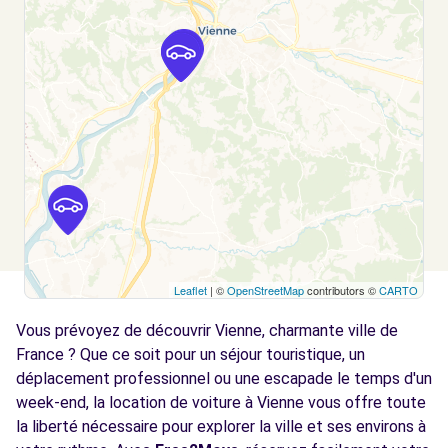
GIVORS, 69700
Voir l'agence
Free2move Rent - MS REMARKETING -
10.9
GRIGNY
km
104 RUE FLEURY JAY
GRIGNY, 69520
Voir l'agence
Leaflet
| ©
OpenStreetMap
contributors ©
CARTO
Free2Move Rent - BONNETON MOTORS -
13.5
ST-CLAIR-DU-RHONE (C)
km
Vous prévoyez de découvrir Vienne, charmante ville de
ZA VARAMBON
France ? Que ce soit pour un séjour touristique, un
ST-CLAIR-DU-RHONE, 38370
déplacement professionnel ou une escapade le temps d'un
week-end, la location de voiture à Vienne vous offre toute
Voir l'agence
la liberté nécessaire pour explorer la ville et ses environs à