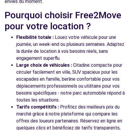
AUTOMOBILES - ETEAUX (C)
envies du moment.
km
ROUTE DE COLLONGES
Pourquoi choisir Free2Move
ETEAUX, 74800
pour votre location ?
Voir l'agence
Flexibilité totale :
Louez votre véhicule pour une
journée, un week-end ou plusieurs semaines. Adaptez
la durée de location à vos besoins réels, sans
engagement superflu.
Large choix de véhicules :
Citadine compacte pour
circuler facilement en ville, SUV spacieux pour les
escapades en famille, berline confortable pour vos
déplacements professionnels ou utilitaire pour vos
besoins spécifiques - notre parc automobile répond à
toutes les situations.
Tarifs compétitifs :
Profitez des meilleurs prix du
marché grâce à notre plateforme qui compare les
offres des loueurs partenaires. Réservez en ligne en
quelques clics et bénéficiez de tarifs transparents,