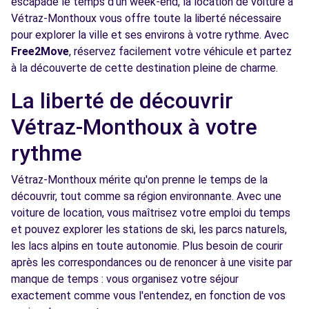
escapade le temps d'un week-end, la location de voiture à
Voir l'agence
Vétraz-Monthoux vous offre toute la liberté nécessaire
pour explorer la ville et ses environs à votre rythme. Avec
Free2Move
, réservez facilement votre véhicule et partez
DS Rent - Genève 24/7
9.6 km
à la découverte de cette destination pleine de charme.
RTE DES ACACIAS 27
La liberté de découvrir
GENEVE, 1211
Vétraz-Monthoux à votre
Voir l'agence
rythme
Free2move Rent - DS STORE NANCY -
12.3
Vétraz-Monthoux mérite qu'on prenne le temps de la
LESMENILS (D)
km
découvrir, tout comme sa région environnante. Avec une
ZI DU FRANCLOS
voiture de location, vous maîtrisez votre emploi du temps
LUDRES, 54710
et pouvez explorer les stations de ski, les parcs naturels,
les lacs alpins en toute autonomie. Plus besoin de courir
Voir l'agence
après les correspondances ou de renoncer à une visite par
manque de temps : vous organisez votre séjour
exactement comme vous l'entendez, en fonction de vos
Free2Move Rent - SARL ROGUET
14.1