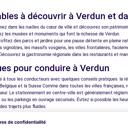
bles à découvrir à Verdun et da
nez dans les ruelles du cœur de ville et découvrez son patrimoin
ez les musées et monuments qui font la richesse de Verdun.
ofitez des parcs et jardins pour une pause détente en pleine nat
 vignobles, les massifs vosgiens, les villes frontalières, facile
écouvrez la gastronomie régionale dans les restaurants et mar
ues pour conduire à Verdun
 à tous les conducteurs avec quelques conseils pratiques. la ré
 Belgique et la Suisse Comme dans toutes les villes françaises, 
igueur. Le stationnement en centre-ville est généralement régleme
ou les parkings en ouvrage sécurisés. Évitez si possible les he
es trajets plus fluides.
voiture verdun devient simple, rapide et économique. Réservez dè
our pour découvrir Verdun et toutes les merveilles de sa région