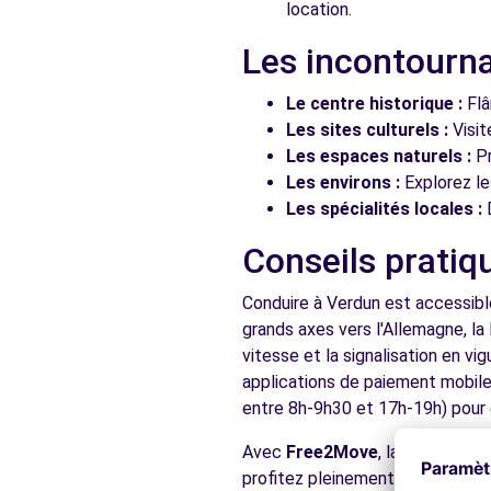
location.
Les incontourna
Le centre historique :
Flâ
Les sites culturels :
Visit
Les espaces naturels :
Pr
Les environs :
Explorez les
Les spécialités locales :
D
Conseils pratiq
Conduire à Verdun est accessible
grands axes vers l'Allemagne, la
vitesse et la signalisation en v
applications de paiement mobile 
entre 8h-9h30 et 17h-19h) pour d
Avec
Free2Move
, la location 
profitez pleinement de votre séj