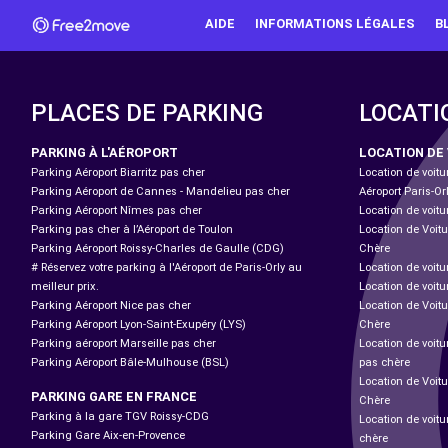
AIDE
INFORMATIONS LÉGALES
B
PLACES DE PARKING
LOCATI
PARKING À L'AÉROPORT
LOCATION DE
Parking Aéroport Biarritz pas cher
Location de voitu
Parking Aéroport de Cannes - Mandelieu pas cher
Aéroport Paris-Or
Parking Aéroport Nîmes pas cher
Location de voitu
Parking pas cher à l’Aéroport de Toulon
Location de Voitu
Parking Aéroport Roissy-Charles de Gaulle (CDG)
Chère
# Réservez votre parking à l'Aéroport de Paris-Orly au
Location de voitu
meilleur prix.
Location de voitu
Parking Aéroport Nice pas cher
Location de Voitu
Parking Aéroport Lyon-Saint-Exupéry (LYS)
Chère
Parking aéroport Marseille pas cher
Location de voit
Parking Aéroport Bâle-Mulhouse (BSL)
pas chère
Location de Voit
PARKING GARE EN FRANCE
Chère
Parking à la gare TGV Roissy-CDG
Location de voitu
Parking Gare Aix-en-Provence
chère