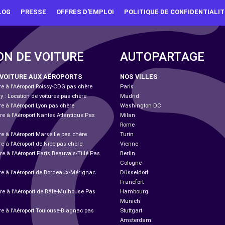
LOG
PRESSE
OFFRES D'EMPLOI
POLITIQUE DE CONFIDENTIALIT
ON DE VOITURE
AUTOPARTAGE
 VOITURE AUX AÉROPORTS
NOS VILLES
re à l'Aéroport Roissy-CDG pas chère
Paris
ly : Location de voitures pas chère
Madrid
re à l'Aéroport Lyon pas chère
Washington DC
re à l'Aéroport Nantes Atlantique Pas
Milan
Rome
re à l'Aéroport Marseille pas chère
Turin
re à l'Aéroport de Nice pas chère
Vienne
re à l'Aéroport Paris Beauvais-Tillé Pas
Berlin
Cologne
ure à l’aéroport de Bordeaux-Mérignac
Düsseldorf
Francfort
ure à l'Aéroport de Bâle-Mulhouse Pas
Hambourg
Munich
re à l'Aéroport Toulouse-Blagnac pas
Stuttgart
Amsterdam