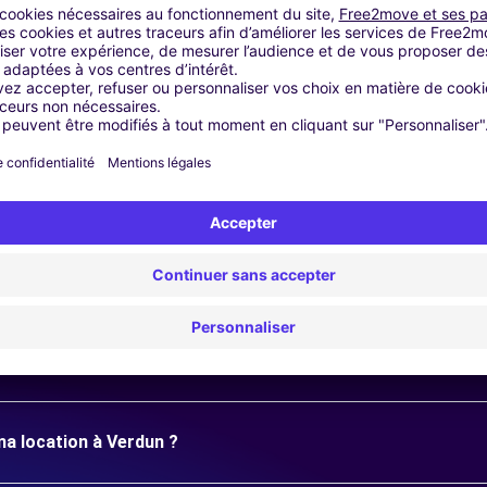
lle ou une escapade romantique, nous avons la solution de mobil
oubliable!
Questions fréquentes
e longue durée à Verdun ?
ma location à Verdun ?