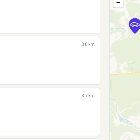
−
3.6 km
3.7 km