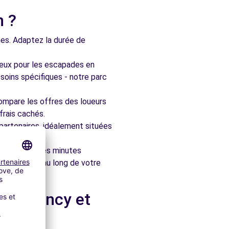
n ?
nes. Adaptez la durée de
ieux pour les escapades en
soins spécifiques - notre parc
ompare les offres des loueurs
frais cachés.
artenaires, idéalement situées
le en quelques minutes
pagner tout au long de votre
lès-Nancy et