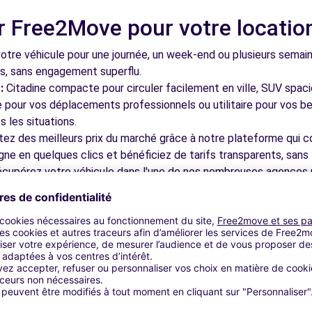
r Free2Move pour votre locatio
 - MAXEVILLE (C)
5.6 km
tre véhicule pour une journée, un week-end ou plusieurs semai
ls, sans engagement superflu.
:
Citadine compacte pour circuler facilement en ville, SUV spac
le pour vos déplacements professionnels ou utilitaire pour vos be
 les situations.
tez des meilleurs prix du marché grâce à notre plateforme qui c
gne en quelques clics et bénéficiez de tarifs transparents, sans 
ONS (C)
6.6 km
cupérez votre véhicule dans l'une de nos nombreuses agences p
 près des aéroports pour faciliter le démarrage de votre séjour.
otre plateforme intuitive vous permet de réserver votre véhicu
 disponible pour répondre à toutes vos questions et vous accom
bles à découvrir à Vandoeuvre-
7.7 km
ns