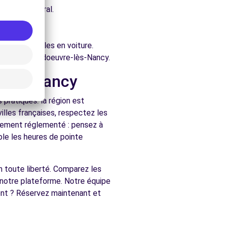
e architectural.
e-lès-Nancy.
ure.
ment accessibles en voiture.
rchés de Vandoeuvre-lès-Nancy.
e-lès-Nancy
pratiques. la région est
illes françaises, respectez les
ralement réglementé : pensez à
ble les heures de pointe
 en toute liberté. Comparez les
 notre plateforme. Notre équipe
ent ? Réservez maintenant et