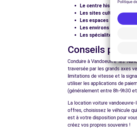
Le centre historique :
Flâ
Voir l'agence
Les sites culturels :
Visit
Les espaces naturels :
Pr
Les environs :
Explorez les
Free2Move Rent - GARAGE BRUNO MATHIEU SARL - P
Les spécialités locales :
D
8 RUE DES TILLES
Conseils pratiq
PULNOY, 54425
Conduire à Vandoeuvre-lès-Nancy
Voir l'agence
traversée par les grands axes ve
limitations de vitesse et la sig
utiliser les applications de pai
Voir toutes les ag
(généralement entre 8h-9h30 et 1
La location voiture vandoeuvre
offres, choisissez le véhicule 
est à votre disposition pour v
créez vos propres souvenirs !