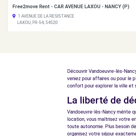
Free2move Rent - CAR AVENUE LAXOU - NANCY (P)
1 AVENUE DE LA RESISTANCE
LAXOU, FR-54, 54520
Voir l'agence
Free2move Rent - CAR AVENUE BAILLY - LUDRES (F)
109 RUE DU FRANCLOS
Découvrir Vandoeuvre-lès-Nancy,
LUDRES, 54710
veniez pour affaires ou pour le 
Voir l'agence
confort pour explorer la ville et
La liberté de d
Free2move Rent - MILLAUTO LAXOU - LAXOU (O)
Vandoeuvre-lès-Nancy mérite qu'
26 rue de la Sapinière
location, vous maîtrisez votre e
LAXOU, 54520
toute autonomie. Plus besoin de
organisez votre séjour exactem
Voir l'agence