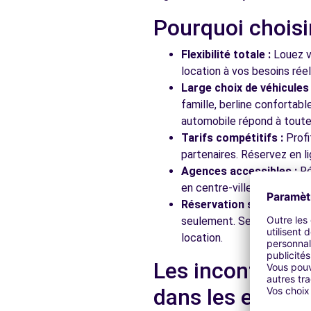
Pourquoi choisi
Free2Move Rent - PEZZOTTI - GARAGE DE LAFAYETTE
Flexibilité totale :
Louez vo
47 RUE LAFAYETTE
location à vos besoins rée
MAXEVILLE, 54320
Large choix de véhicules 
famille, berline confortab
Voir l'agence
automobile répond à toutes
Tarifs compétitifs :
Profi
partenaires. Réservez en li
Free2Move Rent - GARAGE BELLEVUE - NEUVES-MAIS
Agences accessibles :
Ré
89 RUE JEAN JAURES
en centre-ville, en gare ou
NEUVES-MAISONS, 54230
Réservation simplifiée :
N
seulement. Service client
Voir l'agence
location.
Les incontourna
Opel Rent - Meny Nancy 24/7
dans les enviro
Avenue Charles de Gaulle
PULNOY, FR-54, 54425