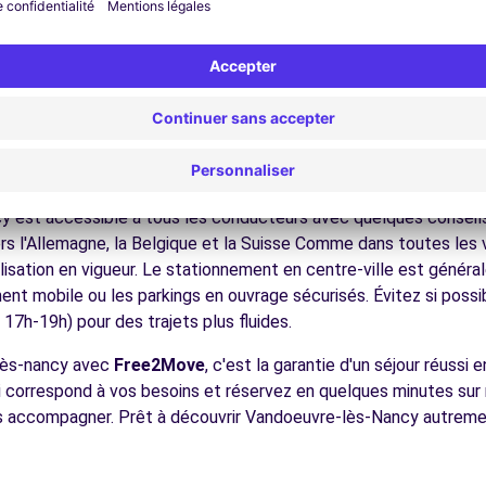
nez dans les ruelles du cœur de ville et découvrez son patrimoin
ez les musées et monuments qui font la richesse de Vandoeuvr
ofitez des parcs et jardins pour une pause détente en pleine nat
 vignobles, les massifs vosgiens, les villes frontalières, facile
ULNOY (C)
8.4 km
écouvrez la gastronomie régionale dans les restaurants et ma
ues pour conduire à Vandoeuvr
 est accessible à tous les conducteurs avec quelques conseils 
rs l'Allemagne, la Belgique et la Suisse Comme dans toutes les v
nalisation en vigueur. Le stationnement en centre-ville est géné
ement mobile ou les parkings en ouvrage sécurisés. Évitez si possi
ences
7h-19h) pour des trajets plus fluides.
-lès-nancy avec
Free2Move
, c'est la garantie d'un séjour réussi
qui correspond à vos besoins et réservez en quelques minutes sur
ous accompagner. Prêt à découvrir Vandoeuvre-lès-Nancy autrem