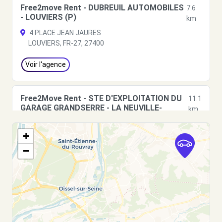
Free2move Rent - DUBREUIL AUTOMOBILES
7.6
- LOUVIERS (P)
km
4 PLACE JEAN JAURES
LOUVIERS, FR-27, 27400
Voir l'agence
Free2Move Rent - STE D'EXPLOITATION DU
11.1
GARAGE GRANDSERRE - LA NEUVILLE-
km
CHANT-D'OISEL (C)
1827 RUE DES ANDELYS
+
LA NEUVILLE-CHANT-D'OISEL, 76520
−
Voir l'agence
Free2Move Rent - DOLPIERRE
13.2
AUTOMOBILES - CAUDEBEC-LES-ELBEUF (C)
km