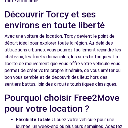
toute autonomie.
Découvrir Torcy et ses
Free2Move Rent - METIN MONTEVRAIN -
8.0
MONTEVRAIN (P)
km
environs en toute liberté
34 ROUTE DE PROVINS
Avec une voiture de location, Torcy devient le point de
MONTEVRAIN, FR-77, 77144
départ idéal pour explorer toute la région. Au-delà des
Voir l'agence
attractions urbaines, vous pourrez facilement rejoindre les
châteaux, les forêts domaniales, les sites historiques. La
liberté de mouvement que vous offre votre véhicule vous
Free2move Rent - LS AUTOS LOC - SERRIS
9.8 km
permet de créer votre propre itinéraire, de vous arrêter où
BD MICKAEL FARADAY
bon vous semble et de découvrir des lieux hors des
SERRIS, 77700
sentiers battus, loin des circuits touristiques classiques.
Pourquoi choisir Free2Move
Voir l'agence
pour votre location ?
Free2Move Rent - SARL GARAGE PRO
10.3
Flexibilité totale :
Louez votre véhicule pour une
AUTOMOBILE - VILLEPARISIS (C)
km
journée, un week-end ou plusieurs semaines. Adaptez