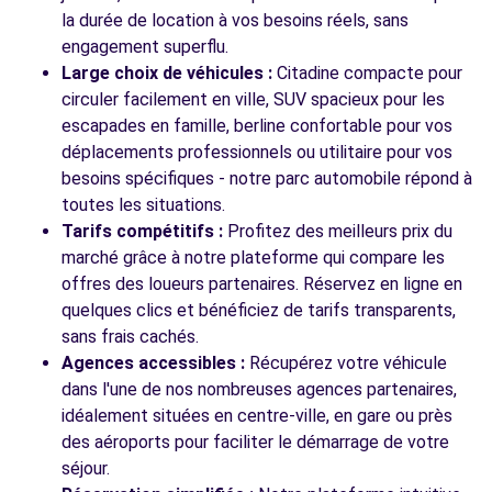
91-95 RUE DE RUZE
la durée de location à vos besoins réels, sans
VILLEPARISIS, 77270
engagement superflu.
Large choix de véhicules :
Citadine compacte pour
Voir l'agence
circuler facilement en ville, SUV spacieux pour les
escapades en famille, berline confortable pour vos
déplacements professionnels ou utilitaire pour vos
Voir toutes les agences
besoins spécifiques - notre parc automobile répond à
toutes les situations.
Tarifs compétitifs :
Profitez des meilleurs prix du
marché grâce à notre plateforme qui compare les
offres des loueurs partenaires. Réservez en ligne en
quelques clics et bénéficiez de tarifs transparents,
sans frais cachés.
Agences accessibles :
Récupérez votre véhicule
dans l'une de nos nombreuses agences partenaires,
idéalement situées en centre-ville, en gare ou près
des aéroports pour faciliter le démarrage de votre
séjour.