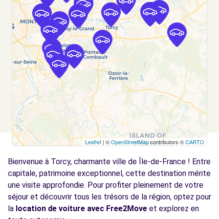
59/61 AVENUE DU MARECHAL FOCH
CHELLES, FR-77, 77500
Voir l'agence
Free2Move Rent - NOISY AUTO CONCEPT -
6.8
NOISY-LE-GRAND (C)
km
46 AVENUE EMILE COSSONNEAU
NOISY-LE-GRAND, 93160
Voir l'agence
Leaflet
| ©
OpenStreetMap
contributors ©
CARTO
Free2Move Rent - SAGA - MONTEVRAIN
8.0
Bienvenue à Torcy, charmante ville de Île-de-France ! Entre
(C)
km
capitale, patrimoine exceptionnel, cette destination mérite
34 ROUTE DE PROVINS
une visite approfondie. Pour profiter pleinement de votre
MONTEVRAIN, 77144
séjour et découvrir tous les trésors de la région, optez pour
la
location de voiture avec Free2Move
et explorez en
Voir l'agence