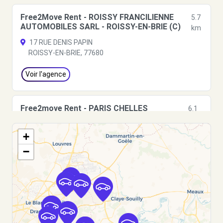
Free2Move Rent - ROISSY FRANCILIENNE
5.7
AUTOMOBILES SARL - ROISSY-EN-BRIE (C)
km
17 RUE DENIS PAPIN
ROISSY-EN-BRIE, 77680
Voir l'agence
Free2move Rent - PARIS CHELLES
6.1
AUTOMOBILES - CHELLES (C)
km
AVENUE DU MARECHAL FOCH
+
CHELLES, FR-77, 77500
−
Voir l'agence
Free2move Rent - PARIS CHELLES
6.1
AUTOMOBILES - CHELLES (DS)
km