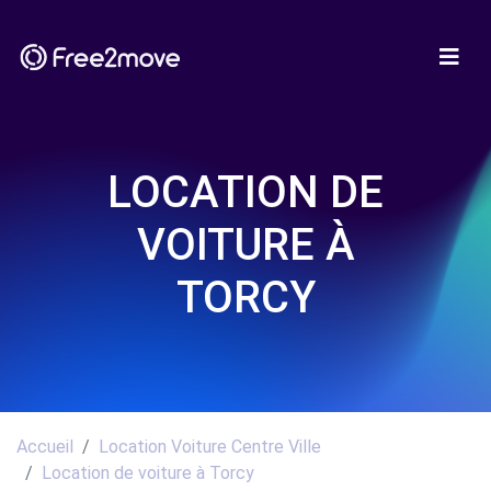
LOCATION DE
VOITURE À
TORCY
Accueil
Location Voiture Centre Ville
Location de voiture à Torcy