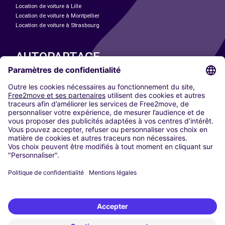
Location de voiture à Lille
Location de voiture à Montpellier
Location de voiture à Strasbourg
AUTOPARTAGE
NOS VILLES
Paris
Madrid
Washington DC
Milan
Rome
Turin
Vienne
Berlin
Cologne
Düsseldorf
Francfort
Hambourg
Munich
Stuttgart
Amsterdam