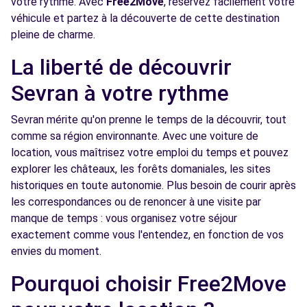
votre rythme. Avec
Free2Move
, réservez facilement votre
TREMBLAY (P)
km
véhicule et partez à la découverte de cette destination
73 Rue de Roissy
pleine de charme.
TREMBLAY, 93290
La liberté de découvrir
Voir l'agence
Sevran à votre rythme
Sevran mérite qu'on prenne le temps de la découvrir, tout
Free2move Rent - GARAGE DE TREMBLAY -
5.2
comme sa région environnante. Avec une voiture de
TREMBLAY (C)
km
location, vous maîtrisez votre emploi du temps et pouvez
Rue de Roissy
explorer les châteaux, les forêts domaniales, les sites
Tremblay, 93290
historiques en toute autonomie. Plus besoin de courir après
les correspondances ou de renoncer à une visite par
Voir l'agence
manque de temps : vous organisez votre séjour
exactement comme vous l'entendez, en fonction de vos
Free2move Rent - S&You - BONDY (C)
5.3 km
envies du moment.
97 AVENUE GALLIENI
Pourquoi choisir Free2Move
BONDY, 93140