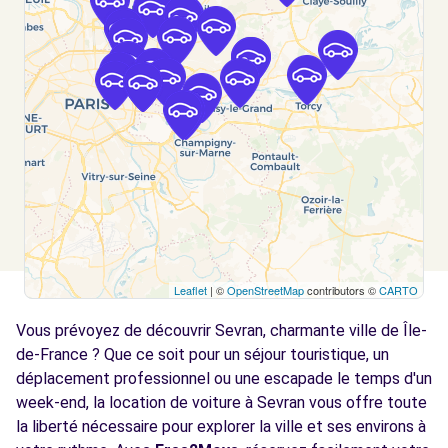
Voir l'agence
Free2Move Rent - GARAGE DE L'EUROPE -
4.8
LE RAINCY (C)
km
144 AVENUE THIERS
LE RAINCY, 93340
Voir l'agence
Free2move Rent - S&You - BONDY (P)
5.2 km
Leaflet
| ©
OpenStreetMap
contributors ©
CARTO
97 AVENUE GALLIENI
Vous prévoyez de découvrir Sevran, charmante ville de Île-
BONDY, FR-93, 93140
de-France ? Que ce soit pour un séjour touristique, un
Voir l'agence
déplacement professionnel ou une escapade le temps d'un
week-end, la location de voiture à Sevran vous offre toute
la liberté nécessaire pour explorer la ville et ses environs à
Free2move Rent - GARAGE DE TREMBLAY -
5.2