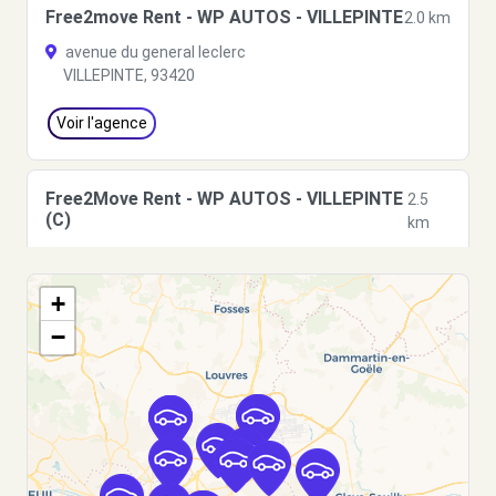
Free2move Rent - WP AUTOS - VILLEPINTE
2.0 km
avenue du general leclerc
VILLEPINTE, 93420
Voir l'agence
Free2Move Rent - WP AUTOS - VILLEPINTE
2.5
(C)
km
1 AVENUE DU GENERAL DE LECLERC
VILLEPINTE, 93420
+
Voir l'agence
−
Free2Move Rent - AULNAY AUTOMOBILES -
3.4
AULNAY-SOUS-BOIS (C)
km
111 RUE AUGUSTE RENOIR
AULNAY-SOUS-BOIS, 93600