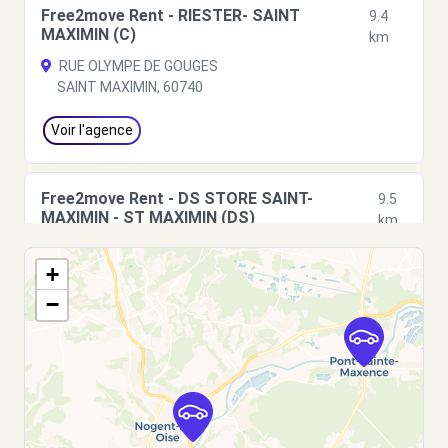
Free2move Rent - RIESTER- SAINT
9.4
MAXIMIN (C)
km
RUE OLYMPE DE GOUGES
SAINT MAXIMIN, 60740
Voir l'agence
Free2move Rent - DS STORE SAINT-
9.5
MAXIMIN - ST MAXIMIN (DS)
km
10
+
SAINT MAXIMIN, FR-60, 60740
−
Voir l'agence
Free2Move Rent - SARL GARAGE DORDAQUY
9.9
PERE ET FILS - NOGENT-SUR-OISE (C)
km
585 RUE CHARLES SOMASCO