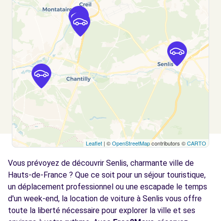
NOGENT-SUR-OISE, 60180
Voir l'agence
Free2Move Rent - AUTO PASSION - PONT-
10.7
STE-MAXENCE (C)
km
26 RUE GEORGES DECROZE
PONT-STE-MAXENCE, 60700
Voir l'agence
Leaflet
| ©
OpenStreetMap
contributors ©
CARTO
Free2Move Rent - ACT DISTRIBUTION -
12.8
GARAGE DES 2 TILLEULS - GOUVIEUX (C)
km
Vous prévoyez de découvrir Senlis, charmante ville de
10 BIS RUE EDMOND LEVEILLE
Hauts-de-France ? Que ce soit pour un séjour touristique,
GOUVIEUX, 60270
un déplacement professionnel ou une escapade le temps
d'un week-end, la location de voiture à Senlis vous offre
Voir l'agence
toute la liberté nécessaire pour explorer la ville et ses