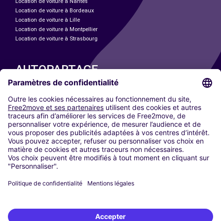
Location de voiture à Nantes
Location de voiture à Bordeaux
Location de voiture à Lille
Location de voiture à Montpellier
Location de voiture à Strasbourg
AUTOPARTAGE
NOS VILLES
Paris
Madrid
Washington DC
Milan
Rome
Turin
Vienne
Berlin
Cologne
Düsseldorf
Francfort
Hambourg
Munich
Stuttgart