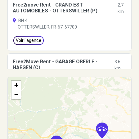
Free2move Rent - GRAND EST
2.7
AUTOMOBILES - OTTERSWILLER (P)
km
RN 4
OTTERSWILLER, FR-67, 67700
Voir l'agence
Free2Move Rent - GARAGE OBERLE -
3.6
HAEGEN (C)
km
29 GRAND RUE
+
HAEGEN, 67700
−
Voir l'agence
Free2Move Rent - STE D'EXPLOITATION DU
9.2
GARAGE SCHAEFFER MICHEL - DETTWILLER
km
(C)