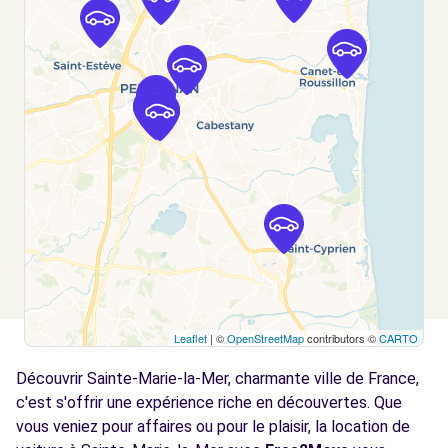
Free2move Rent - AUTOMOBILES SD -
9.8
PERPIGNAN (P)
km
605 BOULEVARD MARIUS BERLIET
PERPIGNAN, 66000
Voir l'agence
Free2move Rent - GRANDS GARAGES
11.4
PYRENNEENS SAS - PERPIGNAN (P)
km
1007 AVENUE D'ESPAGNE
PERPIGNAN, FR-66, 66100
Voir l'agence
Leaflet
| ©
OpenStreetMap
contributors ©
CARTO
Free2move Rent - TRESSOL CHABRIER SAS
11.7
Découvrir Sainte-Marie-la-Mer, charmante ville de France,
- PERPIGNAN (C)
km
c'est s'offrir une expérience riche en découvertes. Que
ESPACE AUTOMOBILE - CHEMIN DE LA FAUCEILLE - BP
vous veniez pour affaires ou pour le plaisir, la location de
1063