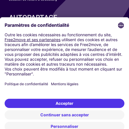
AUTOPARTAGE
NOS VILLES
Paris
Madrid
Washington DC
Milan
Rome
Turin
Vienne
Berlin
Cologne
Düsseldorf
Francfort
Hambourg
Munich
Stuttgart
Amsterdam