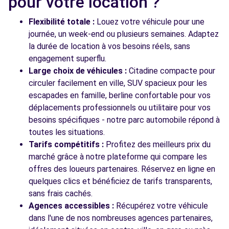
pour votre location ?
Flexibilité totale :
Louez votre véhicule pour une
Free2move Rent - PRESTIGE AUTOMOBILE -
11.9
journée, un week-end ou plusieurs semaines. Adaptez
LG RENT - PERPIGNAN
km
la durée de location à vos besoins réels, sans
Chemin de la Fauceille
engagement superflu.
Perpignan, 66100
Large choix de véhicules :
Citadine compacte pour
circuler facilement en ville, SUV spacieux pour les
Voir l'agence
escapades en famille, berline confortable pour vos
déplacements professionnels ou utilitaire pour vos
besoins spécifiques - notre parc automobile répond à
Voir toutes les agences
toutes les situations.
Tarifs compétitifs :
Profitez des meilleurs prix du
marché grâce à notre plateforme qui compare les
offres des loueurs partenaires. Réservez en ligne en
quelques clics et bénéficiez de tarifs transparents,
sans frais cachés.
Agences accessibles :
Récupérez votre véhicule
dans l'une de nos nombreuses agences partenaires,