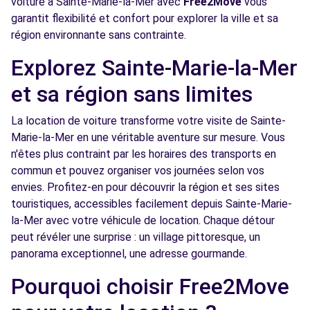
voiture à Sainte-Marie-la-Mer avec
Free2Move
vous
PERPIGNAN, FR-66, 66100
garantit flexibilité et confort pour explorer la ville et sa
région environnante sans contrainte.
Voir l'agence
Explorez Sainte-Marie-la-Mer
Free2move Rent - TRESSOL CHABRIER SAS
11.7
et sa région sans limites
- PERPIGNAN (DS)
km
La location de voiture transforme votre visite de Sainte-
ESPACE AUTOMOBILE - CHEMIN DE LA FAUCEILLE - BP
1063
Marie-la-Mer en une véritable aventure sur mesure. Vous
PERPIGNAN CEDEX, FR-66, 66100
n'êtes plus contraint par les horaires des transports en
commun et pouvez organiser vos journées selon vos
Voir l'agence
envies. Profitez-en pour découvrir la région et ses sites
touristiques, accessibles facilement depuis Sainte-Marie-
la-Mer avec votre véhicule de location. Chaque détour
Free2move Rent - AUTO 66 - PERPIGNAN
11.8
peut révéler une surprise : un village pittoresque, un
(O)
km
panorama exceptionnel, une adresse gourmande.
303 chemin de la Fauceille
PERPIGNAN, FR-66, 66100
Pourquoi choisir Free2Move
Voir l'agence