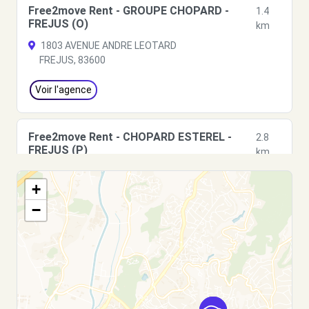
Free2move Rent - GROUPE CHOPARD -
1.4
FREJUS (O)
km
1803 AVENUE ANDRE LEOTARD
FREJUS, 83600
Voir l'agence
Free2move Rent - CHOPARD ESTEREL -
2.8
FREJUS (P)
km
996 ROUTE NATIONALE 7
+
FREJUS, FR-83, 83600
−
Voir l'agence