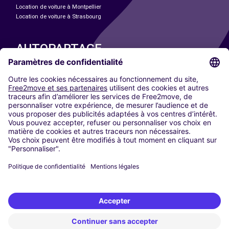
Location de voiture à Montpellier
Location de voiture à Strasbourg
AUTOPARTAGE
NOS VILLES
Paris
Madrid
Washington DC
Milan
Rome
Turin
Vienne
Berlin
Cologne
Düsseldorf
Francfort
Hambourg
Munich
Stuttgart
Amsterdam