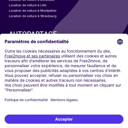
Location de voiture à Lille
Location de voiture à Montpellier
Location de voiture à Strasbourg
AUTOPARTAGE
NOS VILLES
Paris
Madrid
Washington DC
Milan
Rome
Turin
Vienne
Berlin
Cologne
Düsseldorf
Francfort
Hambourg
Munich
Stuttgart
Amsterdam