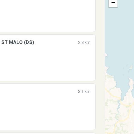
−
- ST MALO (DS)
2.3 km
3.1 km