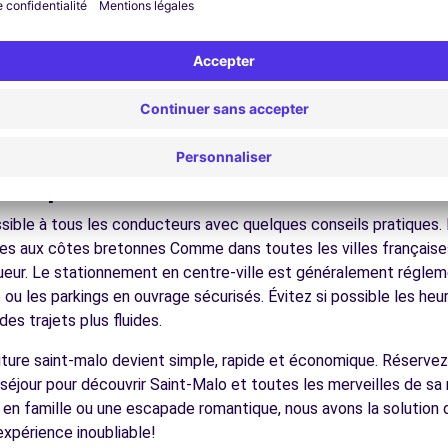
nez dans les ruelles du cœur de ville et découvrez son patrimoin
ez les musées et monuments qui font la richesse de Saint-Malo.
ofitez des parcs et jardins pour une pause détente en pleine nat
s stations balnéaires, les îles bretonnes, les cités de caractère
écouvrez la gastronomie régionale dans les restaurants et mar
ues pour conduire à Saint-Malo
ible à tous les conducteurs avec quelques conseils pratiques. l
les aux côtes bretonnes Comme dans toutes les villes françaises
igueur. Le stationnement en centre-ville est généralement régleme
ou les parkings en ouvrage sécurisés. Évitez si possible les he
es trajets plus fluides.
voiture saint-malo devient simple, rapide et économique. Réserve
séjour pour découvrir Saint-Malo et toutes les merveilles de sa 
en famille ou une escapade romantique, nous avons la solution d
expérience inoubliable!