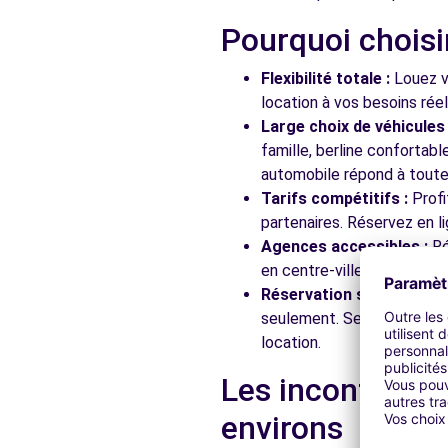
Pourquoi choisi
Flexibilité totale :
Louez vo
location à vos besoins rée
Large choix de véhicules 
famille, berline confortab
automobile répond à toutes
Tarifs compétitifs :
Profi
partenaires. Réservez en li
Agences accessibles :
Ré
en centre-ville, en gare ou
Réservation simplifiée :
N
seulement. Service client
location.
Les incontourna
environs