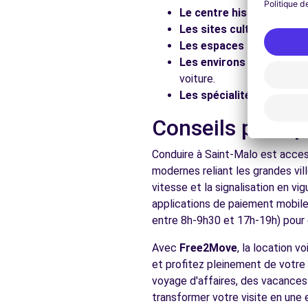
Le centre historique :
Flâ
Les sites culturels :
Visit
Les espaces naturels :
Pr
Les environs :
Explorez le
voiture.
Les spécialités locales :
D
Conseils pratiq
Conduire à Saint-Malo est access
modernes reliant les grandes vil
vitesse et la signalisation en v
applications de paiement mobile 
entre 8h-9h30 et 17h-19h) pour d
Avec
Free2Move
, la location 
et profitez pleinement de votre 
voyage d'affaires, des vacances 
transformer votre visite en une 