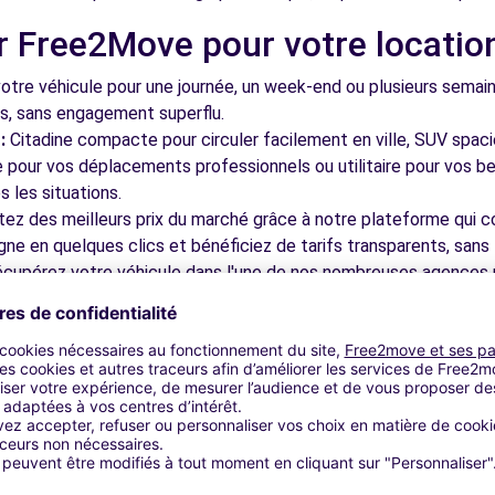
r Free2Move pour votre locatio
tre véhicule pour une journée, un week-end ou plusieurs semai
ls, sans engagement superflu.
:
Citadine compacte pour circuler facilement en ville, SUV spac
le pour vos déplacements professionnels ou utilitaire pour vos be
 les situations.
tez des meilleurs prix du marché grâce à notre plateforme qui c
gne en quelques clics et bénéficiez de tarifs transparents, sans 
cupérez votre véhicule dans l'une de nos nombreuses agences p
 près des aéroports pour faciliter le démarrage de votre séjour.
otre plateforme intuitive vous permet de réserver votre véhicu
 disponible pour répondre à toutes vos questions et vous accom
bles à découvrir à Saint-Malo e