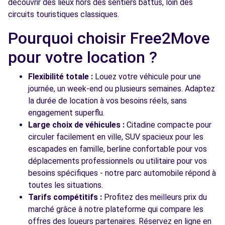
Free2Move Rent - TRESSOL CHABRIER LE
11.4
découvrir des lieux hors des sentiers battus, loin des
CRES - LE CRES (C)
km
circuits touristiques classiques.
ROUTE NATIONALE 113
Pourquoi choisir Free2Move
LE CRES, 34920
pour votre location ?
Voir l'agence
Flexibilité totale :
Louez votre véhicule pour une
journée, un week-end ou plusieurs semaines. Adaptez
Voir toutes les agences
la durée de location à vos besoins réels, sans
engagement superflu.
Large choix de véhicules :
Citadine compacte pour
circuler facilement en ville, SUV spacieux pour les
escapades en famille, berline confortable pour vos
déplacements professionnels ou utilitaire pour vos
besoins spécifiques - notre parc automobile répond à
toutes les situations.
Tarifs compétitifs :
Profitez des meilleurs prix du
marché grâce à notre plateforme qui compare les
offres des loueurs partenaires. Réservez en ligne en