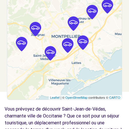
MONTPELLIER - MONTPELLIER (O)
km
905 rue de l'Industrie
MONTPELLIER, FR-34, 34070
Voir l'agence
Free2Move Rent - OLIVIER AUTOMOBILES -
4.4
JUVIGNAC (C)
km
ROUTE DE ST-GEORGES D'ORQUES
JUVIGNAC, 34990
Voir l'agence
Leaflet
| ©
OpenStreetMap
contributors ©
CARTO
Free2Move Rent - GARAGE PARIS FRERES -
4.7
PIGNAN (C)
km
Vous prévoyez de découvrir Saint-Jean-de-Védas,
AVENUE GENERAL GROLLIER
charmante ville de Occitanie ? Que ce soit pour un séjour
PIGNAN, 34570
touristique, un déplacement professionnel ou une