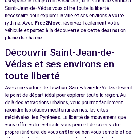
escapade le temps d'un week-end, la location de voiture à
Voir l'agence
Saint-Jean-de-Védas vous offre toute la liberté
nécessaire pour explorer la ville et ses environs à votre
rythme. Avec
Free2Move
, réservez facilement votre
Free2Move Rent - GARAGE BRU -
7.2
véhicule et partez à la découverte de cette destination
MONTPELLIER (C)
km
pleine de charme.
AVENUE DE ST MAUR
MONTPELLIER, 34000
Découvrir Saint-Jean-de-
Védas et ses environs en
Voir l'agence
toute liberté
Free2Move Rent - CDR LATTES - GARAGE
7.2
Avec une voiture de location, Saint-Jean-de-Védas devient
MORABITO LATTES - LATTES (C)
km
le point de départ idéal pour explorer toute la région. Au-
AVENUE DES PLATANES
delà des attractions urbaines, vous pourrez facilement
LATTES, 34970
rejoindre les plages méditerranéennes, les cités
médiévales, les Pyrénées. La liberté de mouvement que
Voir l'agence
vous offre votre véhicule vous permet de créer votre
propre itinéraire, de vous arrêter où bon vous semble et de