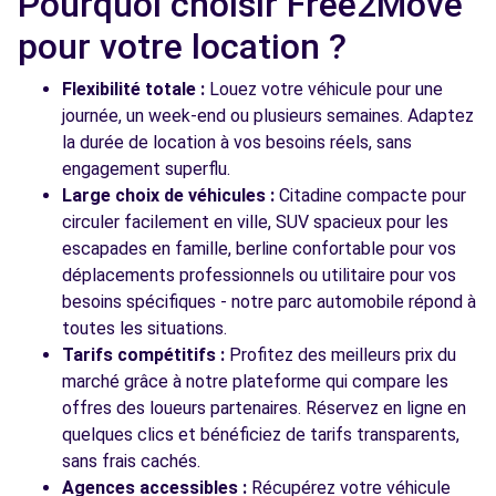
Pourquoi choisir Free2Move
Free2move Rent - GARAGE DU CHATEAU -
7.3
pour votre location ?
SAINTE-GENEVIEVE-DES-BOIS
km
4 AV DU BOUT DU PLESSIS
Flexibilité totale :
Louez votre véhicule pour une
SAINTE-GENEVIEVE-DES-BOIS, 91700
journée, un week-end ou plusieurs semaines. Adaptez
la durée de location à vos besoins réels, sans
Voir l'agence
engagement superflu.
Large choix de véhicules :
Citadine compacte pour
circuler facilement en ville, SUV spacieux pour les
Voir toutes les agences
escapades en famille, berline confortable pour vos
déplacements professionnels ou utilitaire pour vos
besoins spécifiques - notre parc automobile répond à
toutes les situations.
Tarifs compétitifs :
Profitez des meilleurs prix du
marché grâce à notre plateforme qui compare les
offres des loueurs partenaires. Réservez en ligne en
quelques clics et bénéficiez de tarifs transparents,
sans frais cachés.
Agences accessibles :
Récupérez votre véhicule