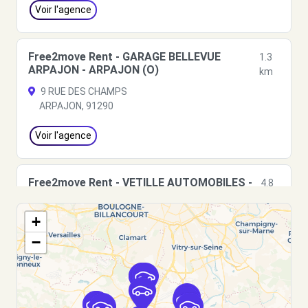
Voir l'agence
Free2move Rent - GARAGE BELLEVUE
1.3
ARPAJON - ARPAJON (O)
km
9 RUE DES CHAMPS
ARPAJON, 91290
Voir l'agence
Free2move Rent - VETILLE AUTOMOBILES -
4.8
BRETIGNY SUR ORGE (C)
km
70 AVENUE CHARLES DE GAULLE
+
BRETIGNY SUR ORGE, FR-91, 91220
−
Voir l'agence