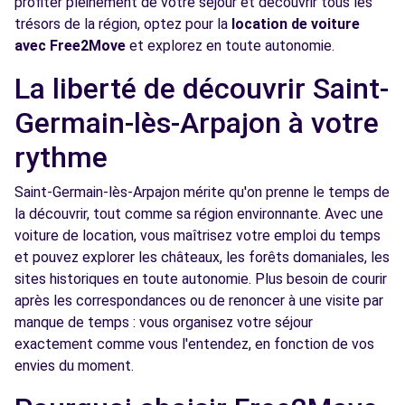
profiter pleinement de votre séjour et découvrir tous les
trésors de la région, optez pour la
location de voiture
Voir l'agence
avec Free2Move
et explorez en toute autonomie.
La liberté de découvrir Saint-
Free2move Rent - GARAGE DU CHATEAU -
7.1
SAINTE GENEVIEVE (O)
km
Germain-lès-Arpajon à votre
4 avenue du Bout du Plessis - ZAC de la Croix Blanche
rythme
SAINTE GENEVIEVE DES BOIS, FR-91, 91700
Saint-Germain-lès-Arpajon mérite qu'on prenne le temps de
Voir l'agence
la découvrir, tout comme sa région environnante. Avec une
voiture de location, vous maîtrisez votre emploi du temps
et pouvez explorer les châteaux, les forêts domaniales, les
Free2Move Rent - GARAGE 2000 - STE-
7.1
GENEVIEVE-DES-BOIS (C)
km
sites historiques en toute autonomie. Plus besoin de courir
après les correspondances ou de renoncer à une visite par
4 RUE DE ROSIERES
manque de temps : vous organisez votre séjour
STE-GENEVIEVE-DES-BOIS, 91700
exactement comme vous l'entendez, en fonction de vos
Voir l'agence
envies du moment.