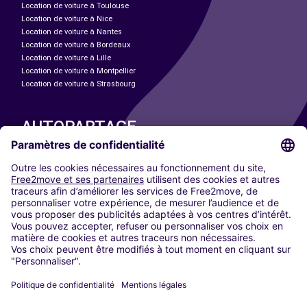
Location de voiture à Toulouse
Location de voiture à Nice
Location de voiture à Nantes
Location de voiture à Bordeaux
Location de voiture à Lille
Location de voiture à Montpellier
Location de voiture à Strasbourg
AUTOPARTAGE
NOS VILLES
Paris
Madrid
Washington DC
Milan
Rome
Turin
Vienne
Berlin
Cologne
Düsseldorf
Francfort