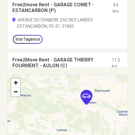
Free2move Rent - GARAGE COMET -
4.6
ESTANCARBON (P)
km
AVENUE DU CRABERE ZAC DES LANDES
ESTANCARBON, FR-31, 31800
Voir l'agence
Free2Move Rent - GARAGE THIERRY
11.3
FOURMENT - AULON (C)
km
LE VILLAGE
+
AULON, 31420
−
Voir l'agence