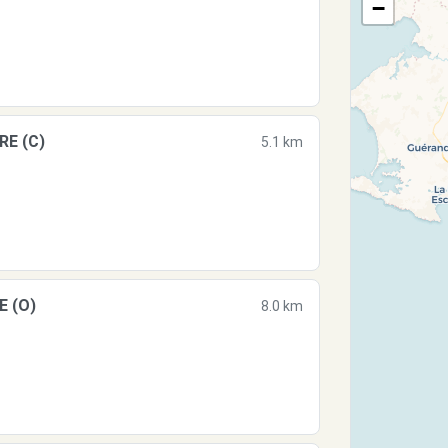
−
RE (C)
5.1 km
E (O)
8.0 km