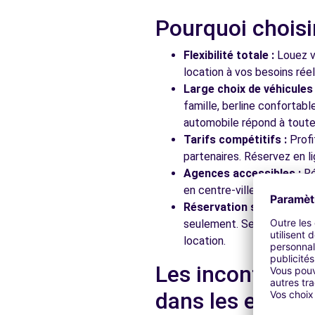
Pourquoi choisi
Free2Move Rent - GARAGE GASSE - PORNIC (C)
Flexibilité totale :
Louez vo
ZI DES TERRES JARRIES
location à vos besoins rée
PORNIC
Large choix de véhicules 
famille, berline confortab
Voir l'agence
automobile répond à toutes
Tarifs compétitifs :
Profi
partenaires. Réservez en li
Free2move Rent - ROUTE BLEUE AUTOMOBILE - PORNI
Agences accessibles :
Ré
LA MOSSARDIERE
en centre-ville, en gare ou
PORNIC, 44210
Réservation simplifiée :
N
seulement. Service client
Voir l'agence
location.
Les incontourna
dans les enviro