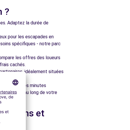
n ?
nes. Adaptez la durée de
ieux pour les escapades en
soins spécifiques - notre parc
ompare les offres des loueurs
frais cachés.
artenaires, idéalement situées
le en quelques minutes
pagner tout au long de votre
les-Pins et