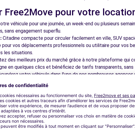
r Free2Move pour votre locatio
13.9 km
tre véhicule pour une journée, un week-end ou plusieurs semai
ls, sans engagement superflu.
:
Citadine compacte pour circuler facilement en ville, SUV spac
le pour vos déplacements professionnels ou utilitaire pour vos be
 les situations.
tez des meilleurs prix du marché grâce à notre plateforme qui c
gne en quelques clics et bénéficiez de tarifs transparents, sans 
C (P)
14.5 km
cupérez votre véhicule dans l'une de nos nombreuses agences p
 près des aéroports pour faciliter le démarrage de votre séjour.
otre plateforme intuitive vous permet de réserver votre véhicu
 disponible pour répondre à toutes vos questions et vous accom
bles à découvrir à Saint-Brevin-
ns