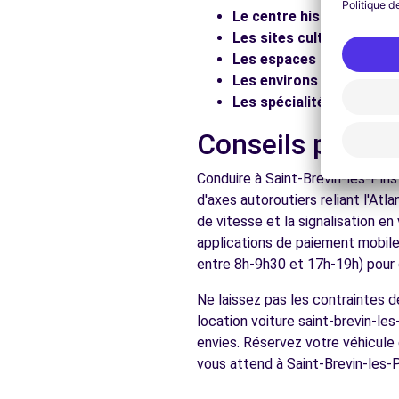
Le centre historique :
Flâ
Les sites culturels :
Visit
Les espaces naturels :
Pr
Les environs :
Explorez les
Les spécialités locales :
D
Conseils pratiq
Conduire à Saint-Brevin-les-Pins
d'axes autoroutiers reliant l'Atl
de vitesse et la signalisation e
applications de paiement mobile 
entre 8h-9h30 et 17h-19h) pour d
Ne laissez pas les contraintes d
location voiture saint-brevin-les
envies. Réservez votre véhicule 
vous attend à Saint-Brevin-les-P