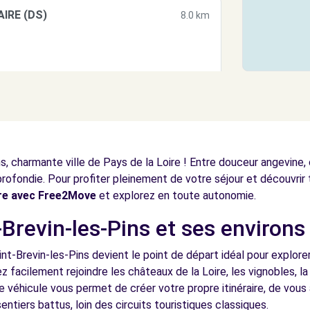
AIRE (DS)
8.0 km
IRE (C)
8.0 km
s, charmante ville de Pays de la Loire ! Entre douceur angevine,
rofondie. Pour profiter pleinement de votre séjour et découvrir t
ure avec Free2Move
et explorez en toute autonomie.
Brevin-les-Pins et ses environs 
C)
11.2 km
int-Brevin-les-Pins devient le point de départ idéal pour explore
z facilement rejoindre les châteaux de la Loire, les vignobles, la
véhicule vous permet de créer votre propre itinéraire, de vous
entiers battus, loin des circuits touristiques classiques.