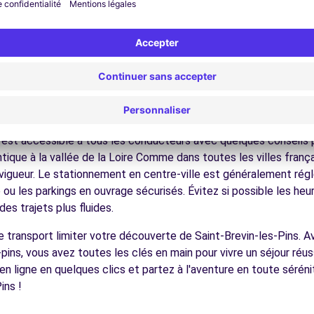
nez dans les ruelles du cœur de ville et découvrez son patrimoin
ez les musées et monuments qui font la richesse de Saint-Brevin
ofitez des parcs et jardins pour une pause détente en pleine nat
 châteaux de la Loire, les vignobles, la côte atlantique, facilem
écouvrez la gastronomie régionale dans les restaurants et marc
ues pour conduire à Saint-Brevi
 est accessible à tous les conducteurs avec quelques conseils p
antique à la vallée de la Loire Comme dans toutes les villes franç
n vigueur. Le stationnement en centre-ville est généralement régl
ou les parkings en ouvrage sécurisés. Évitez si possible les he
es trajets plus fluides.
e transport limiter votre découverte de Saint-Brevin-les-Pins. 
-pins, vous avez toutes les clés en main pour vivre un séjour réu
en ligne en quelques clics et partez à l'aventure en toute séré
ins !