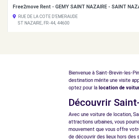
Free2move Rent - GEMY SAINT NAZAIRE - SAINT NAZ
RUE DE LA COTE D'EMERAUDE
ST NAZAIRE, FR-44, 44600
Voir l'agence
Free2move Rent - GEMY SAINT NAZAIRE - SAINT NAZA
RUE DE LA COTE D'EMERAUDE
Bienvenue à Saint-Brevin-les-Pin
ST NAZAIRE, FR-44, 44600
destination mérite une visite app
Voir l'agence
optez pour la
location de voit
Découvrir Saint-
Free2Move Rent - DENAIS AUTOMOBILES - DONGES (
Avec une voiture de location, Sa
RUE DU CLOS BESSERE
attractions urbaines, vous pourre
DONGES, 44480
mouvement que vous offre votre 
de découvrir des lieux hors des s
Voir l'agence