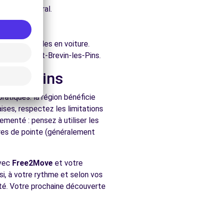
e architectural.
-les-Pins.
ure.
ent accessibles en voiture.
hés de Saint-Brevin-les-Pins.
n-les-Pins
ratiques. la région bénéficie
aises, respectez les limitations
ementé : pensez à utiliser les
ures de pointe (généralement
Avec
Free2Move
et votre
ssi, à votre rythme et selon vos
nité. Votre prochaine découverte