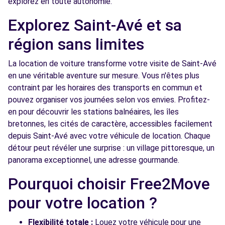
explorez en toute autonomie.
Free2move Rent - VENETE AUTOMOBILE -
4.5
VANNES CEDEX (AR)
km
Explorez Saint-Avé et sa
RUE LEPINE - PARC LANN
région sans limites
VANNES CEDEX, 56003
La location de voiture transforme votre visite de Saint-Avé
Voir l'agence
en une véritable aventure sur mesure. Vous n'êtes plus
contraint par les horaires des transports en commun et
pouvez organiser vos journées selon vos envies. Profitez-
Free2move Rent - MIDI AUTO 56 - VANNES
4.6
SENE (DS)
km
en pour découvrir les stations balnéaires, les îles
bretonnes, les cités de caractère, accessibles facilement
ROUTE DE NANTES
depuis Saint-Avé avec votre véhicule de location. Chaque
VANNES SENE, FR-56, 56860
détour peut révéler une surprise : un village pittoresque, un
Voir l'agence
panorama exceptionnel, une adresse gourmande.
Pourquoi choisir Free2Move
Free2move Rent - MIDI AUTO 56 - VANNES
4.6
pour votre location ?
SENE (C)
km
ROUTE DE NANTES
Flexibilité totale :
Louez votre véhicule pour une