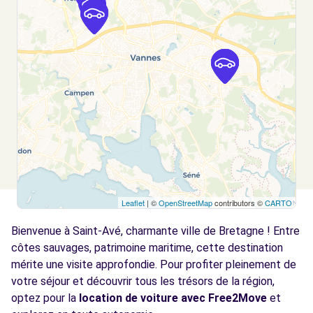
Voir l'agence
Free2move Rent - VENETE AUTOMOBILE -
4.5
VANNES CEDEX (J)
km
RUE LEPINE - PARC LANN
VANNES CEDEX, 56003
Voir l'agence
Free2move Rent - VENETE AUTOMOBILE -
4.5
Leaflet
| ©
OpenStreetMap
contributors ©
CARTO
VANNES CEDEX (F)
km
Bienvenue à Saint-Avé, charmante ville de Bretagne ! Entre
RUE LEPINE - PARC LANN
VANNES CEDEX, 56003
côtes sauvages, patrimoine maritime, cette destination
mérite une visite approfondie. Pour profiter pleinement de
Voir l'agence
votre séjour et découvrir tous les trésors de la région,
optez pour la
location de voiture avec Free2Move
et