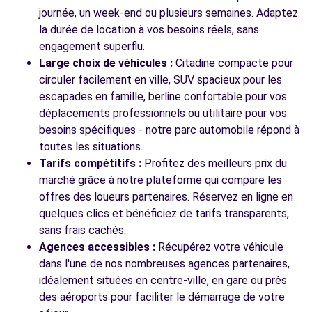
VANNES SENE, FR-56, 56860
journée, un week-end ou plusieurs semaines. Adaptez
la durée de location à vos besoins réels, sans
Voir l'agence
engagement superflu.
Large choix de véhicules :
Citadine compacte pour
circuler facilement en ville, SUV spacieux pour les
Voir toutes les agences
escapades en famille, berline confortable pour vos
déplacements professionnels ou utilitaire pour vos
besoins spécifiques - notre parc automobile répond à
toutes les situations.
Tarifs compétitifs :
Profitez des meilleurs prix du
marché grâce à notre plateforme qui compare les
offres des loueurs partenaires. Réservez en ligne en
quelques clics et bénéficiez de tarifs transparents,
sans frais cachés.
Agences accessibles :
Récupérez votre véhicule
dans l'une de nos nombreuses agences partenaires,
idéalement situées en centre-ville, en gare ou près
des aéroports pour faciliter le démarrage de votre