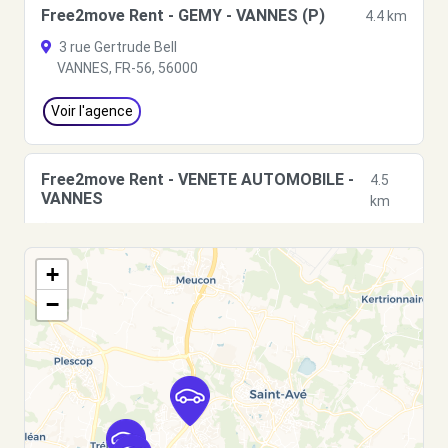
Free2move Rent - GEMY - VANNES (P)
4.4 km
3 rue Gertrude Bell
VANNES, FR-56, 56000
Voir l'agence
Free2move Rent - VENETE AUTOMOBILE -
4.5
VANNES
km
1 RUE LEPINE
VANNES, 56000
+
Voir l'agence
−
Free2move Rent - VENETE AUTOMOBILE -
4.5
VANNES CEDEX (FP)
km
RUE LEPINE - PARC LANN
VANNES CEDEX, 56003